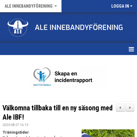
ALE INNEBANDYFÖRENING
LOGGA IN
HEM
VÅRA LAG
FÖRENINGENS MATCHER
KALENDER
Välkomna tillbaka till en ny säsong med
<
>
NYHETSARKIV
Ale IBF!
2023-08-27 16:19
MEDLEMSKAP
Träningstider