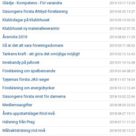
Glädje - Kompetens - För varandra
2019-10-17 13:29
Säsongens första Attityd-föreläsning
2019-09-25 19:27
Klubbdagar på Klubbhuset
2019-09-19 09:25
Klubbhuset ny materialleverantör
2019-08-22 07:35
Årsmöte 2019
2019-08-05 17:29
Så är det att vara föreningsdomare
2019-03-11 08:32
Tankens kraft - att göra det omöjliga möjligt!
2019-02-15 16:43
Innebandy på jullovet
2019-01-14 16:38
Föreläsning om spelberoende
2019-01-04 08:37
Tjejernas första JAS-seger
2018-11-07 18:54
Föreläsning om energidrycker
2018-10-12 15:49
Säsongens första vinst för damerna
2018-10-02 22:46
Medlemsavgifter
2018-08-29 22:03
Årets uppstartsläger Röd nivå
2018-08-27 19:11
Hälsning från Prag
2018-07-11 11:53
Målvaktsträning röd nivå
2018-03-30 13:27