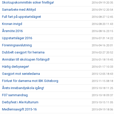
Skolcupskommittén söker frivilliga!
2016-09-19 20:35
Samarbete med Attityd
2016-09-12 20:54
Full fart på uppstartslägret
2016-08-27 12:45
Kronan invigd
2016-08-20 11:43
Årsmöte 2016
2016-08-16 23:15
Uppstartsläger 2016
2016-07-31 14:22
Föreningsavslutning
2016-04-16 20:01
Dubbelt oavgjort för herrarna
2016-02-27 20:52
Anmälan till skolcupen förlängd!
2016-01-18 19:45
Härlig derbyseger!
2016-01-17 10:33
Oavgjort mot serieledarna
2015-12-05 18:43
Förlust för damerna mot IBK Göteborg
2015-11-15 08:18
Årets innebandyskola igång!
2015-10-18 11:25
F07 sammandrag
2015-10-18 09:37
Derbyfest i Ale Kulturrum
2015-10-15 11:05
Medlemsavgift 2015-16
2015-09-19 18:06