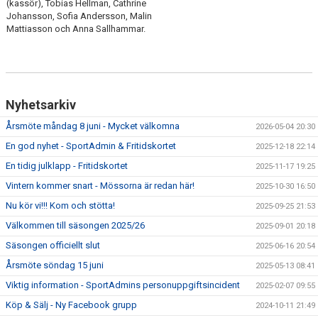
(kassör), Tobias Hellman, Cathrine
Johansson, Sofia Andersson, Malin
Mattiasson och Anna Sallhammar.
Nyhetsarkiv
Årsmöte måndag 8 juni - Mycket välkomna
2026-05-04 20:30
En god nyhet - SportAdmin & Fritidskortet
2025-12-18 22:14
En tidig julklapp - Fritidskortet
2025-11-17 19:25
Vintern kommer snart - Mössorna är redan här!
2025-10-30 16:50
Nu kör vi!!! Kom och stötta!
2025-09-25 21:53
Välkommen till säsongen 2025/26
2025-09-01 20:18
Säsongen officiellt slut
2025-06-16 20:54
Årsmöte söndag 15 juni
2025-05-13 08:41
Viktig information - SportAdmins personuppgiftsincident
2025-02-07 09:55
Köp & Sälj - Ny Facebook grupp
2024-10-11 21:49