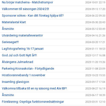
Nu börjar matcherna - Matchstrumpor
2024-10-01 22:19
Välkommen till säsongen 2024/25!
2024-09-15 17:20
Sponsorer sökes - Kan ditt företag hjälpa till?
2024-06-22 09:33
Materialavtal klart
2024-05-30 20:43
Årsmöte
2024-05-12 03:49
Utvärdering materialleverantör
2024-04-16 21:26
Serieseger!!!
2024-03-20 17:21
Lagfotografering 16-17 januari
2024-01-11 18:53
God Jul och Gott Nytt år!!!
2023-12-17 16:08
Älvängens Julmarknad
2023-11-20 19:26
Parkering Kronaskolan - Förtydligande
2023-11-08 23:09
Höstlovsinnebandy 1 november
2023-10-23 19:55
Insamling glasögon
2023-09-17 17:04
Välkomna tillbaka till en ny säsong med Ale IBF!
2023-08-27 16:19
Årsmöte
2023-06-17 18:39
Föreläsning: Osynliga funktionsnedsättningar
2023-03-31 12:10