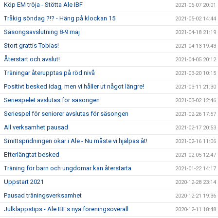
Köp EM tröja - Stötta Ale IBF
2021-06-07 20:01
Tråkig söndag ?!? - Häng på klockan 15
2021-05-02 14:44
Säsongsavslutning 8-9 maj
2021-04-18 21:19
Stort grattis Tobias!
2021-04-13 19:43
Återstart och avslut!
2021-04-05 20:12
Träningar återupptas på röd nivå
2021-03-20 10:15
Positivt besked idag, men vi håller ut något längre!
2021-03-11 21:30
Seriespelet avslutas för säsongen
2021-03-02 12:46
Seriespel för seniorer avslutas för säsongen
2021-02-26 17:57
All verksamhet pausad
2021-02-17 20:53
Smittspridningen ökar i Ale - Nu måste vi hjälpas åt!
2021-02-16 11:06
Efterlängtat besked
2021-02-05 12:47
Träning för barn och ungdomar kan återstarta
2021-01-22 14:17
Uppstart 2021
2020-12-28 23:14
Pausad träningsverksamhet
2020-12-21 19:36
Julklappstips - Ale IBFs nya föreningsoverall
2020-12-11 18:48