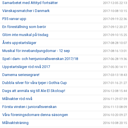
Samarbetet med Attityd fortsätter
2017-12-05 22:13
Vänskapsmatcher i Danmark
2017-10-08 10:15
P35 varvar upp
2017-09-19 22:36
En föreställning som berör
2017-09-12 20:27
Glöm inte musikal på tisdag
2017-09-10 15:25
Årets uppstartsläger
2017-08-28 10:07
Musikal för innebandyungdomar - 12 sep
2017-08-16 13:01
Spel i dam- och herrjuniorallsvenskan 2017/18
2017-06-28 19:36
Uppstartsläger röd nivå 2017
2017-05-30 14:11
Damerna seriesegrare!
2017-03-13 18:43
Dubbla silver för våra tjejer i Gothia Cup
2017-01-16 21:27
Dags att anmäla sig till Ale El Skolcup!
2016-12-08 15:44
Målvakter röd nivå
2016-11-29 07:59
Första vinsten i juniorallsvenskan
2016-11-13 08:09
Våra föreningsdomare denna säsongen
2016-10-20 09:27
Målvaktsträning
2016-10-08 20:15