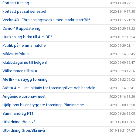
Fortsatt träning
2020-11-30 22:11
Fortsatt pausat seriespel
2020-11-19 17:35
Vecka 48 - Föreläsningsvecka med starkt startfält!
2020-11-15 21:29
Covid-19 uppdatering
2020-10-29 18:22
Hur kan jag bidra till Ale IBF?
2020-10-27 19:34
Publik på hemmamatcher
2020-09-29 21:11
Målvaktsfokus
2020-09-14 09:45
Klubbdagar nu till helgen!
2020-09-09 19:47
Välkommen tillbaka
2020-08-23 17:16
Ale IBF - En trygg förening
2020-06-22 09:02
Stötta Ale – ett initiativ för föreningslivet och handeln
2020-05-14 06:41
Angående coronaviruset
2020-03-16 18:20
Hjälp oss bli en tryggare förening - Påminnelse
2020-03-08 19:20
Sammandrag P11
2020-01-26 19:05
Utbildning röd nivå
2019-12-03 15:05
Utbildning Grön/Blå nivå
2019-11-21 07:07