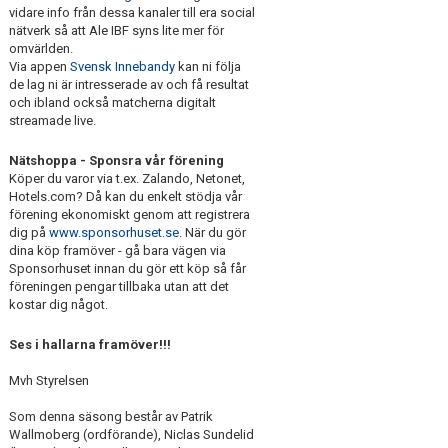
vidare info från dessa kanaler till era social
nätverk så att Ale IBF syns lite mer för
omvärlden.
Via appen
Svensk Innebandy
kan ni följa
de lag ni är intresserade av och få resultat
och ibland också matcherna digitalt
streamade live.
Nätshoppa - Sponsra vår förening
Köper du varor via t.ex. Zalando, Netonet,
Hotels.com? Då kan du enkelt stödja vår
förening ekonomiskt genom att registrera
dig på
www.sponsorhuset.se
. När du gör
dina köp framöver - gå bara vägen via
Sponsorhuset innan du gör ett köp så får
föreningen pengar tillbaka utan att det
kostar dig något.
Ses i hallarna framöver!!!
Mvh Styrelsen
Som denna säsong består av Patrik
Wallmoberg (ordförande), Niclas Sundelid