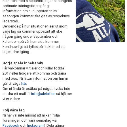
Från och med 4 september går säsongens
ordinarie träningstider igång.
Information om hur uppstarten av
säsongen kommer ske ges av respektive
ledarstab.
Beroende på hur situationen ser ut inom
varje lag så kommer uppstart att ske
någon gång under september och
kalendern på vår hemsida kommer
kontinuerligt att fyllas på i takt med att
lagen drar igång.
Börja spela innebandy
I år välkomnar vi tjejer och killar födda
2017 eller tidigare att komma och träna
med oss. Ni hittar information om hur ni
går tillväga
här
.
Om ni ändå är osäkra på något, tveka inte
att dra ett mail till
info@aleibf.se
så hjälper
vi er vidare
Följ våra lag
Ni har väl inte missat att ni kan följa
föreningen och våra seniorlag via
Facebook
och
Instagram
? Dela gärna