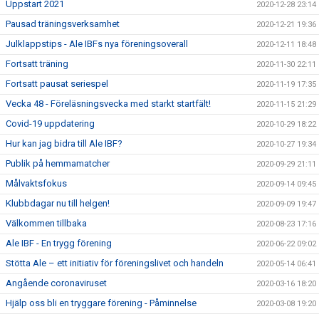
Uppstart 2021
2020-12-28 23:14
Pausad träningsverksamhet
2020-12-21 19:36
Julklappstips - Ale IBFs nya föreningsoverall
2020-12-11 18:48
Fortsatt träning
2020-11-30 22:11
Fortsatt pausat seriespel
2020-11-19 17:35
Vecka 48 - Föreläsningsvecka med starkt startfält!
2020-11-15 21:29
Covid-19 uppdatering
2020-10-29 18:22
Hur kan jag bidra till Ale IBF?
2020-10-27 19:34
Publik på hemmamatcher
2020-09-29 21:11
Målvaktsfokus
2020-09-14 09:45
Klubbdagar nu till helgen!
2020-09-09 19:47
Välkommen tillbaka
2020-08-23 17:16
Ale IBF - En trygg förening
2020-06-22 09:02
Stötta Ale – ett initiativ för föreningslivet och handeln
2020-05-14 06:41
Angående coronaviruset
2020-03-16 18:20
Hjälp oss bli en tryggare förening - Påminnelse
2020-03-08 19:20