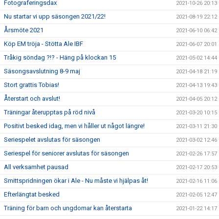
Fotograferingsdax
2021-10-26 20:13
Nu startar vi upp säsongen 2021/22!
2021-08-19 22:12
Årsmöte 2021
2021-06-10 06:42
Köp EM tröja - Stötta Ale IBF
2021-06-07 20:01
Tråkig söndag ?!? - Häng på klockan 15
2021-05-02 14:44
Säsongsavslutning 8-9 maj
2021-04-18 21:19
Stort grattis Tobias!
2021-04-13 19:43
Återstart och avslut!
2021-04-05 20:12
Träningar återupptas på röd nivå
2021-03-20 10:15
Positivt besked idag, men vi håller ut något längre!
2021-03-11 21:30
Seriespelet avslutas för säsongen
2021-03-02 12:46
Seriespel för seniorer avslutas för säsongen
2021-02-26 17:57
All verksamhet pausad
2021-02-17 20:53
Smittspridningen ökar i Ale - Nu måste vi hjälpas åt!
2021-02-16 11:06
Efterlängtat besked
2021-02-05 12:47
Träning för barn och ungdomar kan återstarta
2021-01-22 14:17