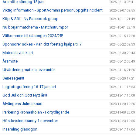
Årsmöte söndag 15 juni
2025-05-13 08:41
Viktig information - SportAdmins personuppgiftsincident
2025-02-07 09:55
Köp & Sälj - Ny Facebook grupp
2024-10-11 21:49
Nu börjar matcherna - Matchstrumpor
2024-10-01 22:19
Välkommen till säsongen 2024/25!
2024-09-15 17:20
Sponsorer sökes - Kan ditt företag hjälpa till?
2024-06-22 09:33
Materialavtal klart
2024-05-30 20:43
Årsmöte
2024-05-12 03:49
Utvärdering materialleverantör
2024-04-16 21:26
Serieseger!!!
2024-03-20 17:21
Lagfotografering 16-17 januari
2024-01-11 18:53
God Jul och Gott Nytt år!!!
2023-12-17 16:08
Älvängens Julmarknad
2023-11-20 19:26
Parkering Kronaskolan - Förtydligande
2023-11-08 23:09
Höstlovsinnebandy 1 november
2023-10-23 19:55
Insamling glasögon
2023-09-17 17:04