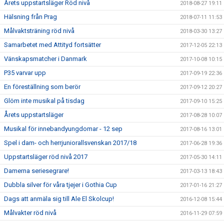
Årets uppstartsläger Röd nivå
2018-08-27 19:11
Hälsning från Prag
2018-07-11 11:53
Målvaktsträning röd nivå
2018-03-30 13:27
Samarbetet med Attityd fortsätter
2017-12-05 22:13
Vänskapsmatcher i Danmark
2017-10-08 10:15
P35 varvar upp
2017-09-19 22:36
En föreställning som berör
2017-09-12 20:27
Glöm inte musikal på tisdag
2017-09-10 15:25
Årets uppstartsläger
2017-08-28 10:07
Musikal för innebandyungdomar - 12 sep
2017-08-16 13:01
Spel i dam- och herrjuniorallsvenskan 2017/18
2017-06-28 19:36
Uppstartsläger röd nivå 2017
2017-05-30 14:11
Damerna seriesegrare!
2017-03-13 18:43
Dubbla silver för våra tjejer i Gothia Cup
2017-01-16 21:27
Dags att anmäla sig till Ale El Skolcup!
2016-12-08 15:44
Målvakter röd nivå
2016-11-29 07:59