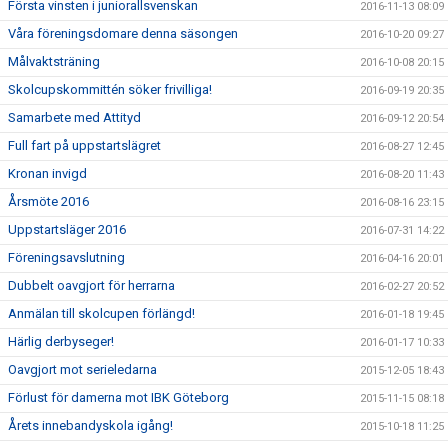
Första vinsten i juniorallsvenskan
2016-11-13 08:09
Våra föreningsdomare denna säsongen
2016-10-20 09:27
Målvaktsträning
2016-10-08 20:15
Skolcupskommittén söker frivilliga!
2016-09-19 20:35
Samarbete med Attityd
2016-09-12 20:54
Full fart på uppstartslägret
2016-08-27 12:45
Kronan invigd
2016-08-20 11:43
Årsmöte 2016
2016-08-16 23:15
Uppstartsläger 2016
2016-07-31 14:22
Föreningsavslutning
2016-04-16 20:01
Dubbelt oavgjort för herrarna
2016-02-27 20:52
Anmälan till skolcupen förlängd!
2016-01-18 19:45
Härlig derbyseger!
2016-01-17 10:33
Oavgjort mot serieledarna
2015-12-05 18:43
Förlust för damerna mot IBK Göteborg
2015-11-15 08:18
Årets innebandyskola igång!
2015-10-18 11:25