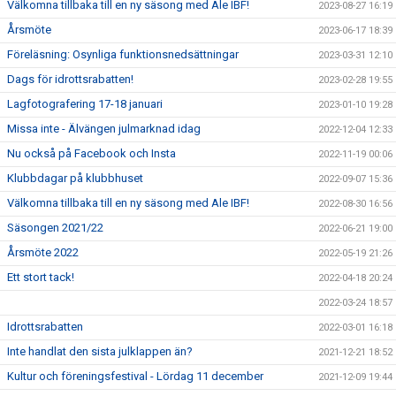
Välkomna tillbaka till en ny säsong med Ale IBF!
2023-08-27 16:19
Årsmöte
2023-06-17 18:39
Föreläsning: Osynliga funktionsnedsättningar
2023-03-31 12:10
Dags för idrottsrabatten!
2023-02-28 19:55
Lagfotografering 17-18 januari
2023-01-10 19:28
Missa inte - Älvängen julmarknad idag
2022-12-04 12:33
Nu också på Facebook och Insta
2022-11-19 00:06
Klubbdagar på klubbhuset
2022-09-07 15:36
Välkomna tillbaka till en ny säsong med Ale IBF!
2022-08-30 16:56
Säsongen 2021/22
2022-06-21 19:00
Årsmöte 2022
2022-05-19 21:26
Ett stort tack!
2022-04-18 20:24
2022-03-24 18:57
Idrottsrabatten
2022-03-01 16:18
Inte handlat den sista julklappen än?
2021-12-21 18:52
Kultur och föreningsfestival - Lördag 11 december
2021-12-09 19:44