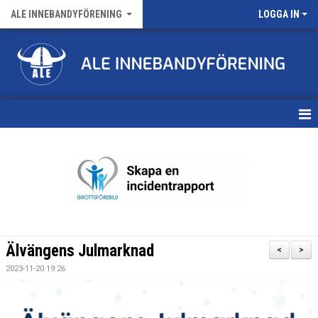
ALE INNEBANDYFÖRENING
LOGGA IN
HEM
VÅRA LAG
FÖRENINGENS MATCHER
KALENDER
Älvängens Julmarknad
<
>
NYHETSARKIV
2023-11-20 19:26
MEDLEMSKAP