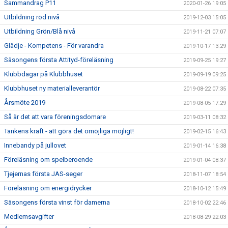
Sammandrag P11
2020-01-26 19:05
Utbildning röd nivå
2019-12-03 15:05
Utbildning Grön/Blå nivå
2019-11-21 07:07
Glädje - Kompetens - För varandra
2019-10-17 13:29
Säsongens första Attityd-föreläsning
2019-09-25 19:27
Klubbdagar på Klubbhuset
2019-09-19 09:25
Klubbhuset ny materialleverantör
2019-08-22 07:35
Årsmöte 2019
2019-08-05 17:29
Så är det att vara föreningsdomare
2019-03-11 08:32
Tankens kraft - att göra det omöjliga möjligt!
2019-02-15 16:43
Innebandy på jullovet
2019-01-14 16:38
Föreläsning om spelberoende
2019-01-04 08:37
Tjejernas första JAS-seger
2018-11-07 18:54
Föreläsning om energidrycker
2018-10-12 15:49
Säsongens första vinst för damerna
2018-10-02 22:46
Medlemsavgifter
2018-08-29 22:03