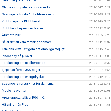
Utbildning Grön/Blå nivå
2019-11-21 07:07
Glädje - Kompetens - För varandra
2019-10-17 13:29
Säsongens första Attityd-föreläsning
2019-09-25 19:27
Klubbdagar på Klubbhuset
2019-09-19 09:25
Klubbhuset ny materialleverantör
2019-08-22 07:35
Årsmöte 2019
2019-08-05 17:29
Så är det att vara föreningsdomare
2019-03-11 08:32
Tankens kraft - att göra det omöjliga möjligt!
2019-02-15 16:43
Innebandy på jullovet
2019-01-14 16:38
Föreläsning om spelberoende
2019-01-04 08:37
Tjejernas första JAS-seger
2018-11-07 18:54
Föreläsning om energidrycker
2018-10-12 15:49
Säsongens första vinst för damerna
2018-10-02 22:46
Medlemsavgifter
2018-08-29 22:03
Årets uppstartsläger Röd nivå
2018-08-27 19:11
Hälsning från Prag
2018-07-11 11:53