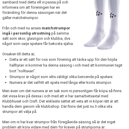
samband med detta vill vi passa på och
informera om att föreningen har en
förändring för denna säsongen när det
gäller matchstrumpor.
Från och med nu anses
matchstrumpor
ingå i personlig utrustning
på samma
sätt som skor, glasögon och klubba, dvs
något som varje spelare får bekosta själva.
Orsaken till detta är,
Detta är ett sätt för oss som förening att täcka upp för den höjda
hallhyran vi kommer ha denna säsong i och med att kommunen tagit
bort "nolltaxan".
Strumpor är något som slits väldigt olika beroende på spelare.
Numera är det valfritt att spela med långa eller korta strumpor.
Men även om det numera är en sak som ni personligen får köpa så finns
det vissa krav på dessa i och med att vi har samarbetsavtal med
Klubbhuset och Craft. Det enklaste sättet att veta att ni köper rätt är att
handla dem genom vår klubbshop. Där finns det just nu 3 olika vita
strumpor att välja på.
Men om ni har kvar strumpor från föregående säsong så är det inget
problem att köra vidare med dem för kraven på strumporna är: