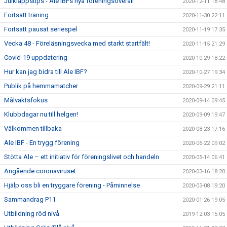
Julklappstips - Ale IBFs nya föreningsoverall
2020-12-11 18:48
Fortsatt träning
2020-11-30 22:11
Fortsatt pausat seriespel
2020-11-19 17:35
Vecka 48 - Föreläsningsvecka med starkt startfält!
2020-11-15 21:29
Covid-19 uppdatering
2020-10-29 18:22
Hur kan jag bidra till Ale IBF?
2020-10-27 19:34
Publik på hemmamatcher
2020-09-29 21:11
Målvaktsfokus
2020-09-14 09:45
Klubbdagar nu till helgen!
2020-09-09 19:47
Välkommen tillbaka
2020-08-23 17:16
Ale IBF - En trygg förening
2020-06-22 09:02
Stötta Ale – ett initiativ för föreningslivet och handeln
2020-05-14 06:41
Angående coronaviruset
2020-03-16 18:20
Hjälp oss bli en tryggare förening - Påminnelse
2020-03-08 19:20
Sammandrag P11
2020-01-26 19:05
Utbildning röd nivå
2019-12-03 15:05