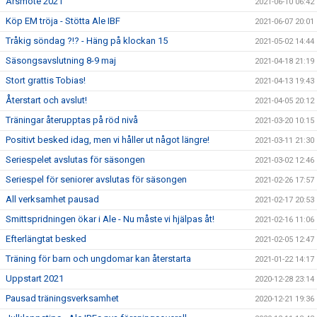
Årsmöte 2021
2021-06-10 06:42
Köp EM tröja - Stötta Ale IBF
2021-06-07 20:01
Tråkig söndag ?!? - Häng på klockan 15
2021-05-02 14:44
Säsongsavslutning 8-9 maj
2021-04-18 21:19
Stort grattis Tobias!
2021-04-13 19:43
Återstart och avslut!
2021-04-05 20:12
Träningar återupptas på röd nivå
2021-03-20 10:15
Positivt besked idag, men vi håller ut något längre!
2021-03-11 21:30
Seriespelet avslutas för säsongen
2021-03-02 12:46
Seriespel för seniorer avslutas för säsongen
2021-02-26 17:57
All verksamhet pausad
2021-02-17 20:53
Smittspridningen ökar i Ale - Nu måste vi hjälpas åt!
2021-02-16 11:06
Efterlängtat besked
2021-02-05 12:47
Träning för barn och ungdomar kan återstarta
2021-01-22 14:17
Uppstart 2021
2020-12-28 23:14
Pausad träningsverksamhet
2020-12-21 19:36