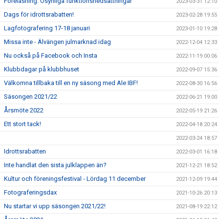
Föreläsning: Osynliga funktionsnedsättningar
2023-03-31 12:10
Dags för idrottsrabatten!
2023-02-28 19:55
Lagfotografering 17-18 januari
2023-01-10 19:28
Missa inte - Älvängen julmarknad idag
2022-12-04 12:33
Nu också på Facebook och Insta
2022-11-19 00:06
Klubbdagar på klubbhuset
2022-09-07 15:36
Välkomna tillbaka till en ny säsong med Ale IBF!
2022-08-30 16:56
Säsongen 2021/22
2022-06-21 19:00
Årsmöte 2022
2022-05-19 21:26
Ett stort tack!
2022-04-18 20:24
2022-03-24 18:57
Idrottsrabatten
2022-03-01 16:18
Inte handlat den sista julklappen än?
2021-12-21 18:52
Kultur och föreningsfestival - Lördag 11 december
2021-12-09 19:44
Fotograferingsdax
2021-10-26 20:13
Nu startar vi upp säsongen 2021/22!
2021-08-19 22:12