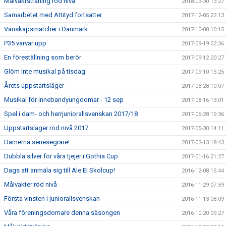
Målvaktsträning röd nivå
2018-03-30 13:27
Samarbetet med Attityd fortsätter
2017-12-05 22:13
Vänskapsmatcher i Danmark
2017-10-08 10:15
P35 varvar upp
2017-09-19 22:36
En föreställning som berör
2017-09-12 20:27
Glöm inte musikal på tisdag
2017-09-10 15:25
Årets uppstartsläger
2017-08-28 10:07
Musikal för innebandyungdomar - 12 sep
2017-08-16 13:01
Spel i dam- och herrjuniorallsvenskan 2017/18
2017-06-28 19:36
Uppstartsläger röd nivå 2017
2017-05-30 14:11
Damerna seriesegrare!
2017-03-13 18:43
Dubbla silver för våra tjejer i Gothia Cup
2017-01-16 21:27
Dags att anmäla sig till Ale El Skolcup!
2016-12-08 15:44
Målvakter röd nivå
2016-11-29 07:59
Första vinsten i juniorallsvenskan
2016-11-13 08:09
Våra föreningsdomare denna säsongen
2016-10-20 09:27