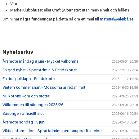
Vita
Märke Klubbhuset eller Craft (Alternativt utan märke helt och hållet)
Om ni har några funderingar på detta så dra ett mail till
material@aleibf.se
Nyhetsarkiv
Årsmöte måndag 8 juni - Mycket välkomna
2026-05-04 20:30
En god nyhet - SportAdmin & Fritidskortet
2025-12-18 22:14
En tidig julklapp - Fritidskortet
2025-11-17 19:25
Vintern kommer snart - Mössorna är redan här!
2025-10-30 16:50
Nu kör vi!!! Kom och stötta!
2025-09-25 21:53
Välkommen till säsongen 2025/26
2025-09-01 20:18
Säsongen officiellt slut
2025-06-16 20:54
Årsmöte söndag 15 juni
2025-05-13 08:41
Viktig information - SportAdmins personuppgiftsincident
2025-02-07 09:55