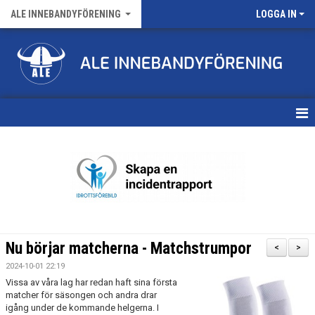
ALE INNEBANDYFÖRENING
LOGGA IN
HEM
VÅRA LAG
FÖRENINGENS MATCHER
KALENDER
Nu börjar matcherna - Matchstrumpor
<
>
NYHETSARKIV
2024-10-01 22:19
Vissa av våra lag har redan haft sina första
MEDLEMSKAP
matcher för säsongen och andra drar
igång under de kommande helgerna. I