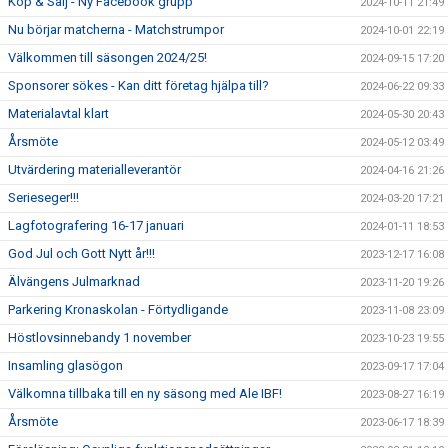
Köp & Sälj - Ny Facebook grupp
2024-10-11 21:49
Nu börjar matcherna - Matchstrumpor
2024-10-01 22:19
Välkommen till säsongen 2024/25!
2024-09-15 17:20
Sponsorer sökes - Kan ditt företag hjälpa till?
2024-06-22 09:33
Materialavtal klart
2024-05-30 20:43
Årsmöte
2024-05-12 03:49
Utvärdering materialleverantör
2024-04-16 21:26
Serieseger!!!
2024-03-20 17:21
Lagfotografering 16-17 januari
2024-01-11 18:53
God Jul och Gott Nytt år!!!
2023-12-17 16:08
Älvängens Julmarknad
2023-11-20 19:26
Parkering Kronaskolan - Förtydligande
2023-11-08 23:09
Höstlovsinnebandy 1 november
2023-10-23 19:55
Insamling glasögon
2023-09-17 17:04
Välkomna tillbaka till en ny säsong med Ale IBF!
2023-08-27 16:19
Årsmöte
2023-06-17 18:39