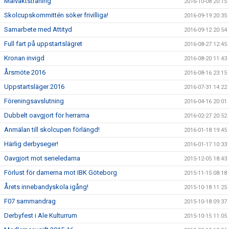
Målvaktsträning
2016-10-08 20:15
Skolcupskommittén söker frivilliga!
2016-09-19 20:35
Samarbete med Attityd
2016-09-12 20:54
Full fart på uppstartslägret
2016-08-27 12:45
Kronan invigd
2016-08-20 11:43
Årsmöte 2016
2016-08-16 23:15
Uppstartsläger 2016
2016-07-31 14:22
Föreningsavslutning
2016-04-16 20:01
Dubbelt oavgjort för herrarna
2016-02-27 20:52
Anmälan till skolcupen förlängd!
2016-01-18 19:45
Härlig derbyseger!
2016-01-17 10:33
Oavgjort mot serieledarna
2015-12-05 18:43
Förlust för damerna mot IBK Göteborg
2015-11-15 08:18
Årets innebandyskola igång!
2015-10-18 11:25
F07 sammandrag
2015-10-18 09:37
Derbyfest i Ale Kulturrum
2015-10-15 11:05