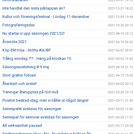
2022-03-01 16:18
Inte handlat den sista julklappen än?
2021-12-21 18:52
Kultur och föreningsfestival - Lördag 11 december
2021-12-09 19:44
Fotograferingsdax
2021-10-26 20:13
Nu startar vi upp säsongen 2021/22!
2021-08-19 22:12
Årsmöte 2021
2021-06-10 06:42
Köp EM tröja - Stötta Ale IBF
2021-06-07 20:01
Tråkig söndag ?!? - Häng på klockan 15
2021-05-02 14:44
Säsongsavslutning 8-9 maj
2021-04-18 21:19
Stort grattis Tobias!
2021-04-13 19:43
Återstart och avslut!
2021-04-05 20:12
Träningar återupptas på röd nivå
2021-03-20 10:15
Positivt besked idag, men vi håller ut något längre!
2021-03-11 21:30
Seriespelet avslutas för säsongen
2021-03-02 12:46
Seriespel för seniorer avslutas för säsongen
2021-02-26 17:57
All verksamhet pausad
2021-02-17 20:53
Smittspridningen ökar i Ale - Nu måste vi hjälpas åt!