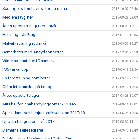
2018-10-12 15:49
Säsongens första vinst för damerna
2018-10-02 22:46
Medlemsavgifter
2018-08-29 22:03
Årets uppstartsläger Röd nivå
2018-08-27 19:11
Hälsning från Prag
2018-07-11 11:53
Målvaktsträning röd nivå
2018-03-30 13:27
Samarbetet med Attityd fortsätter
2017-12-05 22:13
Vänskapsmatcher i Danmark
2017-10-08 10:15
P35 varvar upp
2017-09-19 22:36
En föreställning som berör
2017-09-12 20:27
Glöm inte musikal på tisdag
2017-09-10 15:25
Årets uppstartsläger
2017-08-28 10:07
Musikal för innebandyungdomar - 12 sep
2017-08-16 13:01
Spel i dam- och herrjuniorallsvenskan 2017/18
2017-06-28 19:36
Uppstartsläger röd nivå 2017
2017-05-30 14:11
Damerna seriesegrare!
2017-03-13 18:43
Dubbla silver för våra tjejer i Gothia Cup