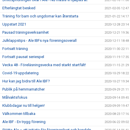
2021-02-16 11:06
Efterlängtat besked
2021-02-05 12:47
Träning för barn och ungdomar kan återstarta
2021-01-22 14:17
Uppstart 2021
2020-12-28 23:14
Pausad träningsverksamhet
2020-12-21 19:36
Julklappstips - Ale IBFs nya föreningsoverall
2020-12-11 18:48
Fortsatt träning
2020-11-30 22:11
Fortsatt pausat seriespel
2020-11-19 17:35
Vecka 48 - Föreläsningsvecka med starkt startfält!
2020-11-15 21:29
Covid-19 uppdatering
2020-10-29 18:22
Hur kan jag bidra till Ale IBF?
2020-10-27 19:34
Publik på hemmamatcher
2020-09-29 21:11
Målvaktsfokus
2020-09-14 09:45
Klubbdagar nu till helgen!
2020-09-09 19:47
Välkommen tillbaka
2020-08-23 17:16
Ale IBF - En trygg förening
2020-06-22 09:02
Stötta Ale – ett initiativ för föreningslivet och handeln