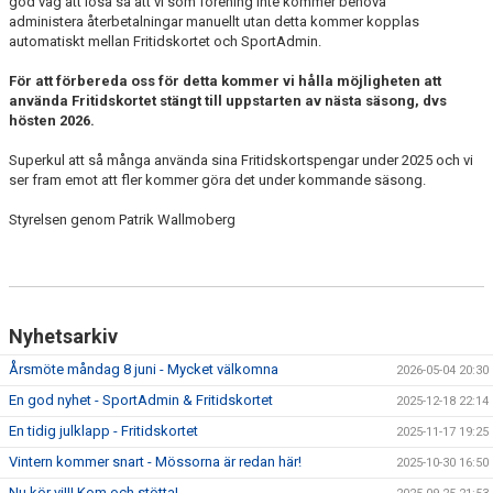
god väg att lösa så att vi som förening inte kommer behöva
administera återbetalningar manuellt utan detta kommer kopplas
automatiskt mellan Fritidskortet och SportAdmin.
För att förbereda oss för detta kommer vi hålla möjligheten att
använda Fritidskortet stängt till uppstarten av nästa säsong, dvs
hösten 2026.
Superkul att så många använda sina Fritidskortspengar under 2025 och vi
ser fram emot att fler kommer göra det under kommande säsong.
Styrelsen genom Patrik Wallmoberg
Nyhetsarkiv
Årsmöte måndag 8 juni - Mycket välkomna
2026-05-04 20:30
En god nyhet - SportAdmin & Fritidskortet
2025-12-18 22:14
En tidig julklapp - Fritidskortet
2025-11-17 19:25
Vintern kommer snart - Mössorna är redan här!
2025-10-30 16:50
Nu kör vi!!! Kom och stötta!