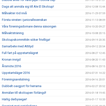
2017-01-16 21:27
Dags att anmäla sig till Ale El Skolcup!
2016-12-08 15:44
Målvakter röd nivå
2016-11-29 07:59
Första vinsten i juniorallsvenskan
2016-11-13 08:09
Våra föreningsdomare denna säsongen
2016-10-20 09:27
Målvaktsträning
2016-10-08 20:15
Skolcupskommittén söker frivilliga!
2016-09-19 20:35
Samarbete med Attityd
2016-09-12 20:54
Full fart på uppstartslägret
2016-08-27 12:45
Kronan invigd
2016-08-20 11:43
Årsmöte 2016
2016-08-16 23:15
Uppstartsläger 2016
2016-07-31 14:22
Föreningsavslutning
2016-04-16 20:01
Dubbelt oavgjort för herrarna
2016-02-27 20:52
Anmälan till skolcupen förlängd!
2016-01-18 19:45
Härlig derbyseger!
2016-01-17 10:33
Oavgjort mot serieledarna