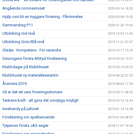
2020-05-14 06:41
Angående coronaviruset
2020-03-16 18:20
Hjälp oss bli en tryggare förening - Påminnelse
2020-03-08 19:20
Sammandrag P11
2020-01-26 19:05
Utbildning röd nivå
2019-12-03 15:05
Utbildning Grön/Blå nivå
2019-11-21 07:07
Glädje - Kompetens - För varandra
2019-10-17 13:29
Säsongens första Attityd-föreläsning
2019-09-25 19:27
Klubbdagar på Klubbhuset
2019-09-19 09:25
Klubbhuset ny materialleverantör
2019-08-22 07:35
Årsmöte 2019
2019-08-05 17:29
Så är det att vara föreningsdomare
2019-03-11 08:32
Tankens kraft - att göra det omöjliga möjligt!
2019-02-15 16:43
Innebandy på jullovet
2019-01-14 16:38
Föreläsning om spelberoende
2019-01-04 08:37
Tjejernas första JAS-seger
2018-11-07 18:54
Föreläsning om energidrycker