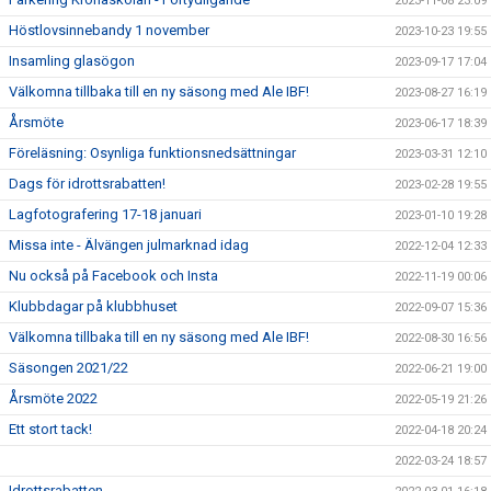
2023-11-08 23:09
Höstlovsinnebandy 1 november
2023-10-23 19:55
Insamling glasögon
2023-09-17 17:04
Välkomna tillbaka till en ny säsong med Ale IBF!
2023-08-27 16:19
Årsmöte
2023-06-17 18:39
Föreläsning: Osynliga funktionsnedsättningar
2023-03-31 12:10
Dags för idrottsrabatten!
2023-02-28 19:55
Lagfotografering 17-18 januari
2023-01-10 19:28
Missa inte - Älvängen julmarknad idag
2022-12-04 12:33
Nu också på Facebook och Insta
2022-11-19 00:06
Klubbdagar på klubbhuset
2022-09-07 15:36
Välkomna tillbaka till en ny säsong med Ale IBF!
2022-08-30 16:56
Säsongen 2021/22
2022-06-21 19:00
Årsmöte 2022
2022-05-19 21:26
Ett stort tack!
2022-04-18 20:24
2022-03-24 18:57
Idrottsrabatten