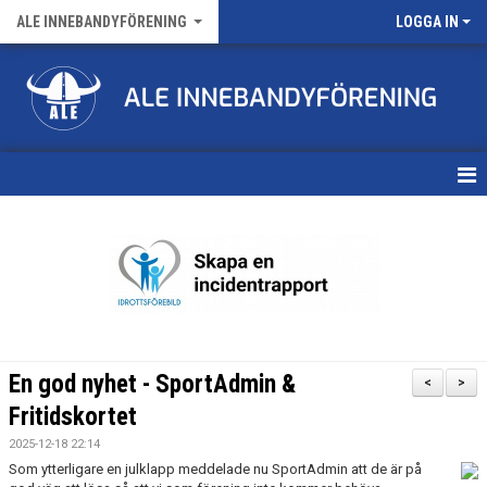
ALE INNEBANDYFÖRENING
LOGGA IN
HEM
VÅRA LAG
FÖRENINGENS MATCHER
KALENDER
En god nyhet - SportAdmin &
<
>
NYHETSARKIV
Fritidskortet
2025-12-18 22:14
MEDLEMSKAP
Som ytterligare en julklapp meddelade nu SportAdmin att de är på