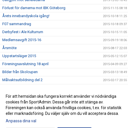
2015-12-05 18:43
Förlust för damerna mot IBK Göteborg
2015-11-15 08:18
Årets innebandyskola igång!
2015-10-18 11:25
F07 sammandrag
2015-10-18 09:37
Derbyfest i Ale Kulturrum
2015-10-15 11:05
Medlemsavgift 2015-16
2015-09-19 18:06
Årsmöte
2015-08-17 22:03
Uppstartsläger 2015
2015-05-12 15:07
Föreningsavslutning 18 april
2015-04-09 09:27
Bilder från Skolcupen
2015-03-13 18:49
Målvaktsutbildning del 2
2015-02-17 20:55
Dags för Ale El Skolcup 2015
2015-02-12 10:13
Ale IBF under VM
För att hemsidan ska fungera korrekt använder vi nödvändiga
2015-01-07 22:33
cookies från SportAdmin. Dessa går inte att stänga av.
Rapport från de röda tröjorna
2014-12-14 16:10
Föreningen kan också använda frivilliga cookies, t.ex. för statistik
eller marknadsföring. Du väljer själv om du vill acceptera dessa.
Anpassa dina val