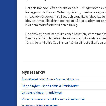
Det hela började i våras när det danska F02 laget hörde av s
träningsmatch. De var i Göteborg på cup, men hade några lu
innebandy för pengarna". Sagt och gjort, lite snabbt fixade 
blev en trevlig tillställning och redan då planerade vi för en re
inkludera motståndare till deras 04-lag.
De danska tjejerna har en lite annan situation jämfört med vår
Danmark ännu och därför inte så många motståndare att mö
för att delta i Gothia Cup i januari så då blir det säkerligen 
Nyhetsarkiv
Årsmöte måndag 8 juni - Mycket välkomna
En god nyhet - SportAdmin & Fritidskortet
En tidig julklapp - Fritidskortet
Vintern kommer snart - Mössorna är redan här!
Nu kör vi!!! Kom och stötta!