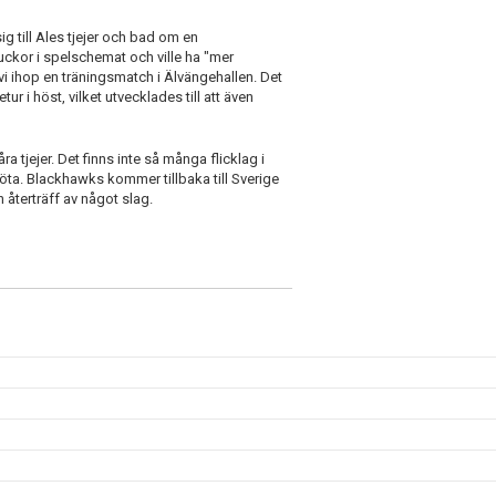
ig till Ales tjejer och bad om en
ckor i spelschemat och ville ha "mer
vi ihop en träningsmatch i Älvängehallen. Det
tur i höst, vilket utvecklades till att även
a tjejer. Det finns inte så många flicklag i
ta. Blackhawks kommer tillbaka till Sverige
en återträff av något slag.