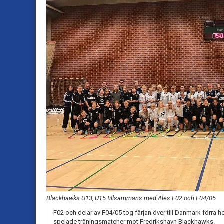
Blackhawks U13, U15 tillsammans med Ales F02 och F04/05
F02 och delar av F04/05 tog färjan över till Danmark förra
spelade träningsmatcher mot Fredrikshavn Blackhawks.