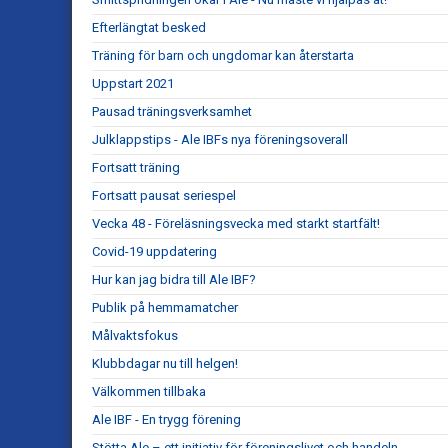
Efterlängtat besked
Träning för barn och ungdomar kan återstarta
Uppstart 2021
Pausad träningsverksamhet
Julklappstips - Ale IBFs nya föreningsoverall
Fortsatt träning
Fortsatt pausat seriespel
Vecka 48 - Föreläsningsvecka med starkt startfält!
Covid-19 uppdatering
Hur kan jag bidra till Ale IBF?
Publik på hemmamatcher
Målvaktsfokus
Klubbdagar nu till helgen!
Välkommen tillbaka
Ale IBF - En trygg förening
Stötta Ale – ett initiativ för föreningslivet och handeln