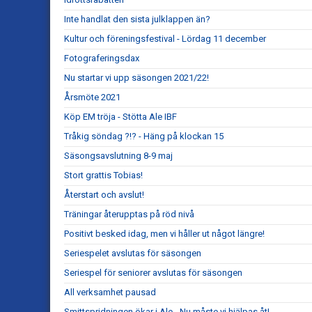
Inte handlat den sista julklappen än?
Kultur och föreningsfestival - Lördag 11 december
Fotograferingsdax
Nu startar vi upp säsongen 2021/22!
Årsmöte 2021
Köp EM tröja - Stötta Ale IBF
Tråkig söndag ?!? - Häng på klockan 15
Säsongsavslutning 8-9 maj
Stort grattis Tobias!
Återstart och avslut!
Träningar återupptas på röd nivå
Positivt besked idag, men vi håller ut något längre!
Seriespelet avslutas för säsongen
Seriespel för seniorer avslutas för säsongen
All verksamhet pausad
Smittspridningen ökar i Ale - Nu måste vi hjälpas åt!