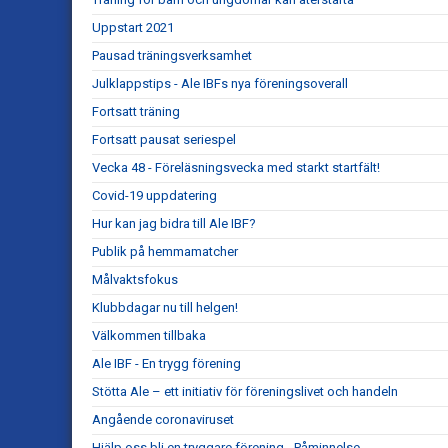
Uppstart 2021
Pausad träningsverksamhet
Julklappstips - Ale IBFs nya föreningsoverall
Fortsatt träning
Fortsatt pausat seriespel
Vecka 48 - Föreläsningsvecka med starkt startfält!
Covid-19 uppdatering
Hur kan jag bidra till Ale IBF?
Publik på hemmamatcher
Målvaktsfokus
Klubbdagar nu till helgen!
Välkommen tillbaka
Ale IBF - En trygg förening
Stötta Ale – ett initiativ för föreningslivet och handeln
Angående coronaviruset
Hjälp oss bli en tryggare förening - Påminnelse