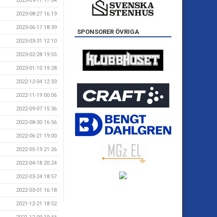
2023-09-17 17:04
2023-08-27 16:19
2023-06-17 18:39
SPONSORER ÖVRIGA
2023-03-31 12:10
2023-02-28 19:55
2023-01-10 19:28
2022-12-04 12:33
2022-11-19 00:06
2022-09-07 15:36
2022-08-30 16:56
2022-06-21 19:00
2022-05-19 21:26
2022-04-18 20:24
2022-03-24 18:57
2022-03-01 16:18
2021-12-21 18:52