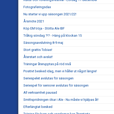
Fotograferingsdax
Nu startar vi upp säsongen 2021/22!
Årsmöte 2021
Köp EM tröja - Stötta Ale IBF
Tråkig söndag ?!? - Häng på klockan 15
Säsongsavslutning 8-9 maj
Stort grattis Tobias!
Återstart och avslut!
Träningar återupptas på röd nivå
Positivt besked idag, men vi håller ut något längre!
Seriespelet avslutas för säsongen
Seriespel för seniorer avslutas för säsongen
All verksamhet pausad
Smittspridningen ökar i Ale - Nu måste vi hjälpas åt!
Efterlängtat besked
Träning för barn och ungdomar kan återstarta