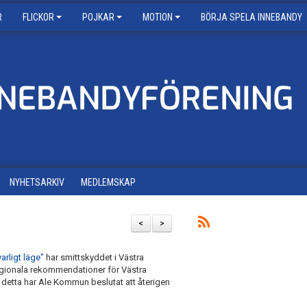
R
FLICKOR
POJKAR
MOTION
BÖRJA SPELA INNEBANDY
NYHETSARKIV
MEDLEMSKAP
<
>
varligt läge"
har smittskyddet i Västra
gionala rekommendationer för Västra
detta har Ale Kommun beslutat att återigen