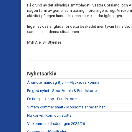
På grund av det allvarliga smittoläget i Västra Götaland, och Al
någon form av gemensam träning i föreningens regi. Vi rekomm
aktivitet på egen hand tills dess att vi kan dra igång igen.
Ingen av oss är glada för detta beskedet men tyvärr finns det in
samhället ur denna situationen.
Mvh Ale IBF Styrelse
Nyhetsarkiv
Årsmöte måndag 8 juni - Mycket välkomna
En god nyhet - SportAdmin & Fritidskortet
En tidig julklapp - Fritidskortet
Vintern kommer snart - Mössorna är redan här!
Nu kör vi!!! Kom och stötta!
Välkommen till säsongen 2025/26
Säsongen officiellt slut