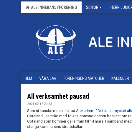
ALE INNEBANDYFÖRENING
SENIOR
HERR JUNIO
HEM
VÅRA LAG
FÖRENINGENS MATCHER
KALENDER
All verksamhet pausad
2021-02-17 20:53
Som ni kanske redan läst på
Alekuriren - "Det är ett mycket all
Götaland i samråd med folkhälsomyndigheten beslutat om re
Götaland som kommer gälla fram till 14 mars. I samband med 
stänga kommunens idrottshallar.