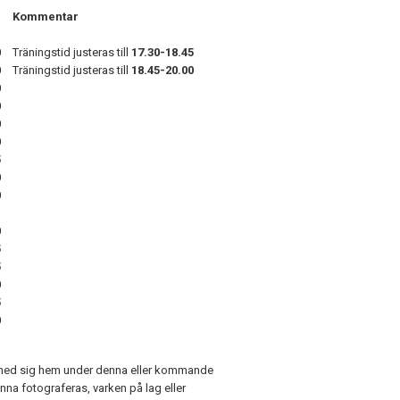
Kommentar
0
Träningstid justeras till
17.30-18.45
0
Träningstid justeras till
18.45-20.00
0
0
0
0
5
0
0
0
5
5
0
5
0
å med sig hem under denna eller kommande
nna fotograferas, varken på lag eller