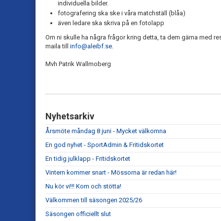
individuella bilder.
fotografering ska ske i våra matchställ (blåa)
även ledare ska skriva på en fotolapp
Om ni skulle ha några frågor kring detta, ta dem gärna med resp
maila till
info@aleibf.se
.
Mvh Patrik Wallmoberg
Nyhetsarkiv
Årsmöte måndag 8 juni - Mycket välkomna
En god nyhet - SportAdmin & Fritidskortet
En tidig julklapp - Fritidskortet
Vintern kommer snart - Mössorna är redan här!
Nu kör vi!!! Kom och stötta!
Välkommen till säsongen 2025/26
Säsongen officiellt slut