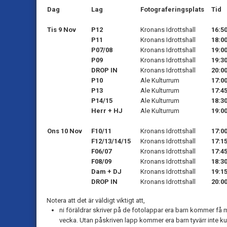
Dag
Lag
Fotograferingsplats
Tid
Tis 9 Nov
P12
Kronans Idrottshall
16:5
P11
Kronans Idrottshall
18:0
P07/08
Kronans Idrottshall
19:0
P09
Kronans Idrottshall
19:3
DROP IN
Kronans Idrottshall
20:0
P10
Ale Kulturrum
17:0
P13
Ale Kulturrum
17:4
P14/15
Ale Kulturrum
18:3
Herr + HJ
Ale Kulturrum
19:0
Ons 10 Nov
F10/11
Kronans Idrottshall
17:0
F12/13/14/15
Kronans Idrottshall
17:1
F06/07
Kronans Idrottshall
17:4
F08/09
Kronans Idrottshall
18:3
Dam + DJ
Kronans Idrottshall
19:1
DROP IN
Kronans Idrottshall
20:0
Notera att det är väldigt viktigt att,
ni föräldrar skriver på de fotolappar era barn kommer f
vecka. Utan påskriven lapp kommer era barn tyvärr inte ku