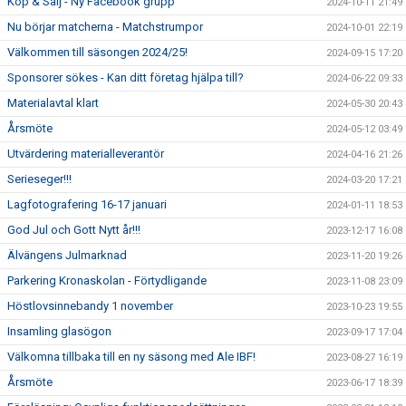
Köp & Sälj - Ny Facebook grupp
2024-10-11 21:49
Nu börjar matcherna - Matchstrumpor
2024-10-01 22:19
Välkommen till säsongen 2024/25!
2024-09-15 17:20
Sponsorer sökes - Kan ditt företag hjälpa till?
2024-06-22 09:33
Materialavtal klart
2024-05-30 20:43
Årsmöte
2024-05-12 03:49
Utvärdering materialleverantör
2024-04-16 21:26
Serieseger!!!
2024-03-20 17:21
Lagfotografering 16-17 januari
2024-01-11 18:53
God Jul och Gott Nytt år!!!
2023-12-17 16:08
Älvängens Julmarknad
2023-11-20 19:26
Parkering Kronaskolan - Förtydligande
2023-11-08 23:09
Höstlovsinnebandy 1 november
2023-10-23 19:55
Insamling glasögon
2023-09-17 17:04
Välkomna tillbaka till en ny säsong med Ale IBF!
2023-08-27 16:19
Årsmöte
2023-06-17 18:39