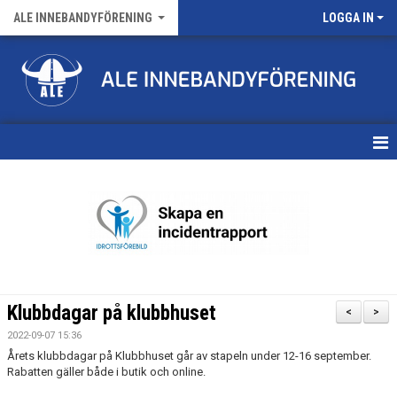
ALE INNEBANDYFÖRENING
LOGGA IN
HEM
VÅRA LAG
FÖRENINGENS MATCHER
KALENDER
Klubbdagar på klubbhuset
<
>
NYHETSARKIV
2022-09-07 15:36
Årets klubbdagar på Klubbhuset går av stapeln under 12-16 september.
MEDLEMSKAP
Rabatten gäller både i butik och online.