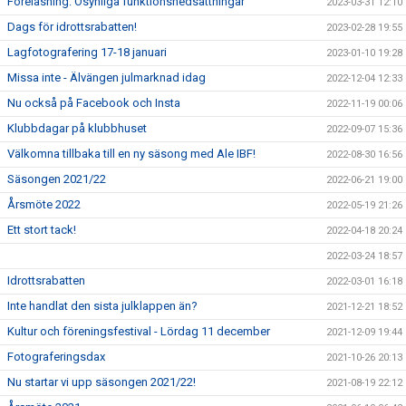
Föreläsning: Osynliga funktionsnedsättningar
2023-03-31 12:10
Dags för idrottsrabatten!
2023-02-28 19:55
Lagfotografering 17-18 januari
2023-01-10 19:28
Missa inte - Älvängen julmarknad idag
2022-12-04 12:33
Nu också på Facebook och Insta
2022-11-19 00:06
Klubbdagar på klubbhuset
2022-09-07 15:36
Välkomna tillbaka till en ny säsong med Ale IBF!
2022-08-30 16:56
Säsongen 2021/22
2022-06-21 19:00
Årsmöte 2022
2022-05-19 21:26
Ett stort tack!
2022-04-18 20:24
2022-03-24 18:57
Idrottsrabatten
2022-03-01 16:18
Inte handlat den sista julklappen än?
2021-12-21 18:52
Kultur och föreningsfestival - Lördag 11 december
2021-12-09 19:44
Fotograferingsdax
2021-10-26 20:13
Nu startar vi upp säsongen 2021/22!
2021-08-19 22:12