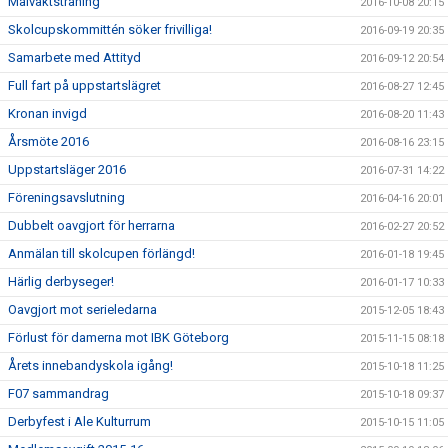
Målvaktsträning
2016-10-08 20:15
Skolcupskommittén söker frivilliga!
2016-09-19 20:35
Samarbete med Attityd
2016-09-12 20:54
Full fart på uppstartslägret
2016-08-27 12:45
Kronan invigd
2016-08-20 11:43
Årsmöte 2016
2016-08-16 23:15
Uppstartsläger 2016
2016-07-31 14:22
Föreningsavslutning
2016-04-16 20:01
Dubbelt oavgjort för herrarna
2016-02-27 20:52
Anmälan till skolcupen förlängd!
2016-01-18 19:45
Härlig derbyseger!
2016-01-17 10:33
Oavgjort mot serieledarna
2015-12-05 18:43
Förlust för damerna mot IBK Göteborg
2015-11-15 08:18
Årets innebandyskola igång!
2015-10-18 11:25
F07 sammandrag
2015-10-18 09:37
Derbyfest i Ale Kulturrum
2015-10-15 11:05