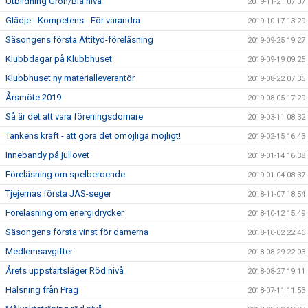
Utbildning Grön/Blå nivå
2019-11-21 07:07
Glädje - Kompetens - För varandra
2019-10-17 13:29
Säsongens första Attityd-föreläsning
2019-09-25 19:27
Klubbdagar på Klubbhuset
2019-09-19 09:25
Klubbhuset ny materialleverantör
2019-08-22 07:35
Årsmöte 2019
2019-08-05 17:29
Så är det att vara föreningsdomare
2019-03-11 08:32
Tankens kraft - att göra det omöjliga möjligt!
2019-02-15 16:43
Innebandy på jullovet
2019-01-14 16:38
Föreläsning om spelberoende
2019-01-04 08:37
Tjejernas första JAS-seger
2018-11-07 18:54
Föreläsning om energidrycker
2018-10-12 15:49
Säsongens första vinst för damerna
2018-10-02 22:46
Medlemsavgifter
2018-08-29 22:03
Årets uppstartsläger Röd nivå
2018-08-27 19:11
Hälsning från Prag
2018-07-11 11:53