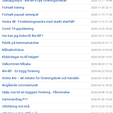
Julklappstips - Ale IBFs nya föreningsoverall
2020-12-11 18:48
Fortsatt träning
2020-11-30 22:11
Fortsatt pausat seriespel
2020-11-19 17:35
Vecka 48 - Föreläsningsvecka med starkt startfält!
2020-11-15 21:29
Covid-19 uppdatering
2020-10-29 18:22
Hur kan jag bidra till Ale IBF?
2020-10-27 19:34
Publik på hemmamatcher
2020-09-29 21:11
Målvaktsfokus
2020-09-14 09:45
Klubbdagar nu till helgen!
2020-09-09 19:47
Välkommen tillbaka
2020-08-23 17:16
Ale IBF - En trygg förening
2020-06-22 09:02
Stötta Ale – ett initiativ för föreningslivet och handeln
2020-05-14 06:41
Angående coronaviruset
2020-03-16 18:20
Hjälp oss bli en tryggare förening - Påminnelse
2020-03-08 19:20
Sammandrag P11
2020-01-26 19:05
Utbildning röd nivå
2019-12-03 15:05