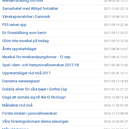
Målvaktsträning röd nivå
2018-03-30 13:27
Samarbetet med Attityd fortsätter
2017-12-05 22:13
Vänskapsmatcher i Danmark
2017-10-08 10:15
P35 varvar upp
2017-09-19 22:36
En föreställning som berör
2017-09-12 20:27
Glöm inte musikal på tisdag
2017-09-10 15:25
Årets uppstartsläger
2017-08-28 10:07
Musikal för innebandyungdomar - 12 sep
2017-08-16 13:01
Spel i dam- och herrjuniorallsvenskan 2017/18
2017-06-28 19:36
Uppstartsläger röd nivå 2017
2017-05-30 14:11
Damerna seriesegrare!
2017-03-13 18:43
Dubbla silver för våra tjejer i Gothia Cup
2017-01-16 21:27
Dags att anmäla sig till Ale El Skolcup!
2016-12-08 15:44
Målvakter röd nivå
2016-11-29 07:59
Första vinsten i juniorallsvenskan
2016-11-13 08:09
Våra föreningsdomare denna säsongen
2016-10-20 09:27