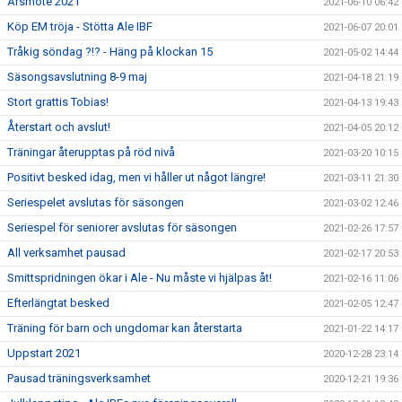
Årsmöte 2021
2021-06-10 06:42
Köp EM tröja - Stötta Ale IBF
2021-06-07 20:01
Tråkig söndag ?!? - Häng på klockan 15
2021-05-02 14:44
Säsongsavslutning 8-9 maj
2021-04-18 21:19
Stort grattis Tobias!
2021-04-13 19:43
Återstart och avslut!
2021-04-05 20:12
Träningar återupptas på röd nivå
2021-03-20 10:15
Positivt besked idag, men vi håller ut något längre!
2021-03-11 21:30
Seriespelet avslutas för säsongen
2021-03-02 12:46
Seriespel för seniorer avslutas för säsongen
2021-02-26 17:57
All verksamhet pausad
2021-02-17 20:53
Smittspridningen ökar i Ale - Nu måste vi hjälpas åt!
2021-02-16 11:06
Efterlängtat besked
2021-02-05 12:47
Träning för barn och ungdomar kan återstarta
2021-01-22 14:17
Uppstart 2021
2020-12-28 23:14
Pausad träningsverksamhet
2020-12-21 19:36