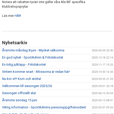
Notera att rabatten tyvärr inte gäller våra Ale IBF specifika
klubbshopsprylar.
Läs mer
HÄR
Nyhetsarkiv
Årsmöte måndag 8 juni - Mycket välkomna
2026-05-04 20:30
En god nyhet - SportAdmin & Fritidskortet
2025-12-18 22:14
En tidig julklapp - Fritidskortet
2025-11-17 19:25
Vintern kommer snart - Mössorna är redan här!
2025-10-30 16:50
Nu kör vi!!! Kom och stötta!
2025-09-25 21:53
Välkommen till säsongen 2025/26
2025-09-01 20:18
Säsongen officiellt slut
2025-06-16 20:54
Årsmöte söndag 15 juni
2025-05-13 08:41
Viktig information - SportAdmins personuppgiftsincident
2025-02-07 09:55