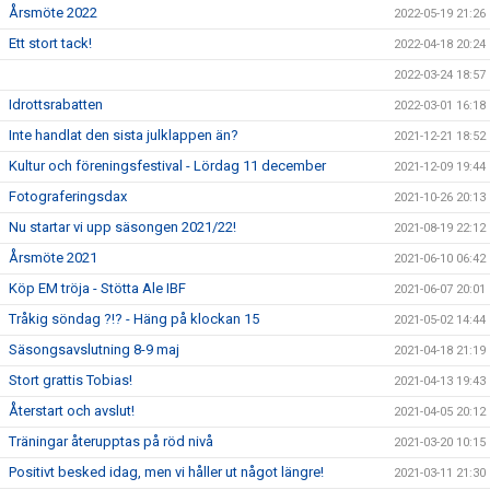
Årsmöte 2022
2022-05-19 21:26
Ett stort tack!
2022-04-18 20:24
2022-03-24 18:57
Idrottsrabatten
2022-03-01 16:18
Inte handlat den sista julklappen än?
2021-12-21 18:52
Kultur och föreningsfestival - Lördag 11 december
2021-12-09 19:44
Fotograferingsdax
2021-10-26 20:13
Nu startar vi upp säsongen 2021/22!
2021-08-19 22:12
Årsmöte 2021
2021-06-10 06:42
Köp EM tröja - Stötta Ale IBF
2021-06-07 20:01
Tråkig söndag ?!? - Häng på klockan 15
2021-05-02 14:44
Säsongsavslutning 8-9 maj
2021-04-18 21:19
Stort grattis Tobias!
2021-04-13 19:43
Återstart och avslut!
2021-04-05 20:12
Träningar återupptas på röd nivå
2021-03-20 10:15
Positivt besked idag, men vi håller ut något längre!
2021-03-11 21:30