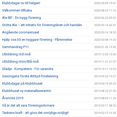
Klubbdagar nu till helgen!
2020-09-09 19:47
Välkommen tillbaka
2020-08-23 17:16
Ale IBF - En trygg förening
2020-06-22 09:02
Stötta Ale – ett initiativ för föreningslivet och handeln
2020-05-14 06:41
Angående coronaviruset
2020-03-16 18:20
Hjälp oss bli en tryggare förening - Påminnelse
2020-03-08 19:20
Sammandrag P11
2020-01-26 19:05
Utbildning röd nivå
2019-12-03 15:05
Utbildning Grön/Blå nivå
2019-11-21 07:07
Glädje - Kompetens - För varandra
2019-10-17 13:29
Säsongens första Attityd-föreläsning
2019-09-25 19:27
Klubbdagar på Klubbhuset
2019-09-19 09:25
Klubbhuset ny materialleverantör
2019-08-22 07:35
Årsmöte 2019
2019-08-05 17:29
Så är det att vara föreningsdomare
2019-03-11 08:32
Tankens kraft - att göra det omöjliga möjligt!
2019-02-15 16:43