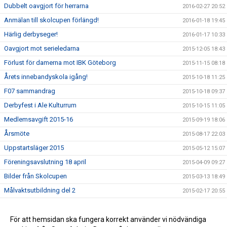
Dubbelt oavgjort för herrarna
2016-02-27 20:52
Anmälan till skolcupen förlängd!
2016-01-18 19:45
Härlig derbyseger!
2016-01-17 10:33
Oavgjort mot serieledarna
2015-12-05 18:43
Förlust för damerna mot IBK Göteborg
2015-11-15 08:18
Årets innebandyskola igång!
2015-10-18 11:25
F07 sammandrag
2015-10-18 09:37
Derbyfest i Ale Kulturrum
2015-10-15 11:05
Medlemsavgift 2015-16
2015-09-19 18:06
Årsmöte
2015-08-17 22:03
Uppstartsläger 2015
2015-05-12 15:07
Föreningsavslutning 18 april
2015-04-09 09:27
Bilder från Skolcupen
2015-03-13 18:49
Målvaktsutbildning del 2
2015-02-17 20:55
Dags för Ale El Skolcup 2015
2015-02-12 10:13
Ale IBF under VM
För att hemsidan ska fungera korrekt använder vi nödvändiga
2015-01-07 22:33