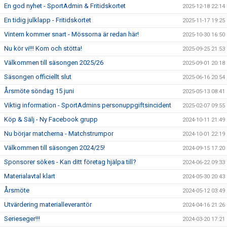
En god nyhet - SportAdmin & Fritidskortet
2025-12-18 22:14
En tidig julklapp - Fritidskortet
2025-11-17 19:25
Vintern kommer snart - Mössorna är redan här!
2025-10-30 16:50
Nu kör vi!!! Kom och stötta!
2025-09-25 21:53
Välkommen till säsongen 2025/26
2025-09-01 20:18
Säsongen officiellt slut
2025-06-16 20:54
Årsmöte söndag 15 juni
2025-05-13 08:41
Viktig information - SportAdmins personuppgiftsincident
2025-02-07 09:55
Köp & Sälj - Ny Facebook grupp
2024-10-11 21:49
Nu börjar matcherna - Matchstrumpor
2024-10-01 22:19
Välkommen till säsongen 2024/25!
2024-09-15 17:20
Sponsorer sökes - Kan ditt företag hjälpa till?
2024-06-22 09:33
Materialavtal klart
2024-05-30 20:43
Årsmöte
2024-05-12 03:49
Utvärdering materialleverantör
2024-04-16 21:26
Serieseger!!!
2024-03-20 17:21