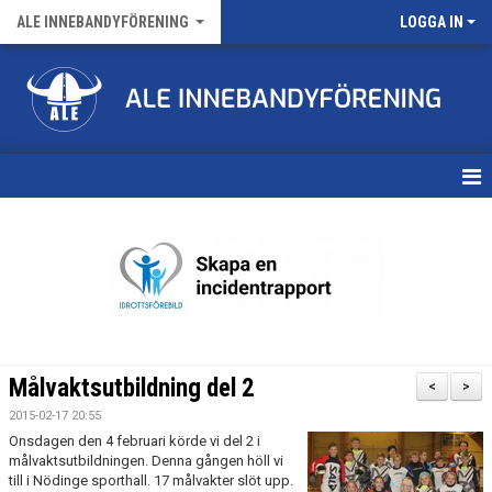
ALE INNEBANDYFÖRENING
LOGGA IN
HEM
VÅRA LAG
FÖRENINGENS MATCHER
KALENDER
Målvaktsutbildning del 2
<
>
NYHETSARKIV
2015-02-17 20:55
Onsdagen den 4 februari körde vi del 2 i
MEDLEMSKAP
målvaktsutbildningen. Denna gången höll vi
till i Nödinge sporthall. 17 målvakter slöt upp.