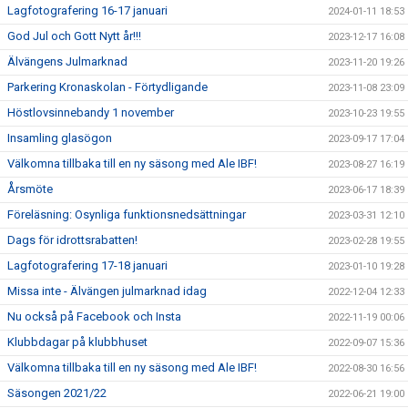
Lagfotografering 16-17 januari
2024-01-11 18:53
God Jul och Gott Nytt år!!!
2023-12-17 16:08
Älvängens Julmarknad
2023-11-20 19:26
Parkering Kronaskolan - Förtydligande
2023-11-08 23:09
Höstlovsinnebandy 1 november
2023-10-23 19:55
Insamling glasögon
2023-09-17 17:04
Välkomna tillbaka till en ny säsong med Ale IBF!
2023-08-27 16:19
Årsmöte
2023-06-17 18:39
Föreläsning: Osynliga funktionsnedsättningar
2023-03-31 12:10
Dags för idrottsrabatten!
2023-02-28 19:55
Lagfotografering 17-18 januari
2023-01-10 19:28
Missa inte - Älvängen julmarknad idag
2022-12-04 12:33
Nu också på Facebook och Insta
2022-11-19 00:06
Klubbdagar på klubbhuset
2022-09-07 15:36
Välkomna tillbaka till en ny säsong med Ale IBF!
2022-08-30 16:56
Säsongen 2021/22
2022-06-21 19:00