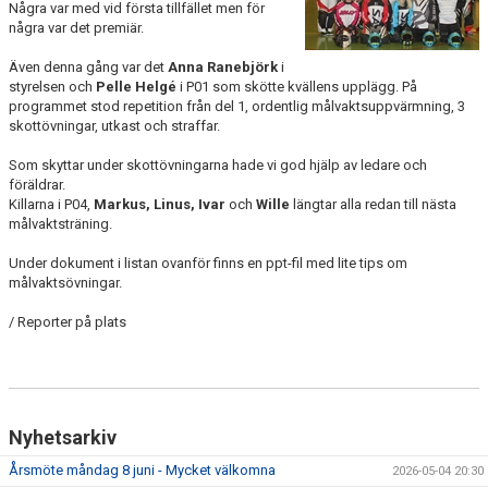
Några var med vid första tillfället men för
några var det premiär.
Även denna gång var det
Anna Ranebjörk
i
styrelsen och
Pelle Helgé
i P01 som skötte kvällens upplägg. På
programmet stod repetition från del 1, ordentlig målvaktsuppvärmning, 3
skottövningar, utkast och straffar.
Som skyttar under skottövningarna hade vi god hjälp av ledare och
föräldrar.
Killarna i P04,
Markus, Linus, Ivar
och
Wille
längtar alla redan till nästa
målvaktsträning.
Under dokument i listan ovanför finns en ppt-fil med lite tips om
målvaktsövningar.
/ Reporter på plats
Nyhetsarkiv
Årsmöte måndag 8 juni - Mycket välkomna
2026-05-04 20:30