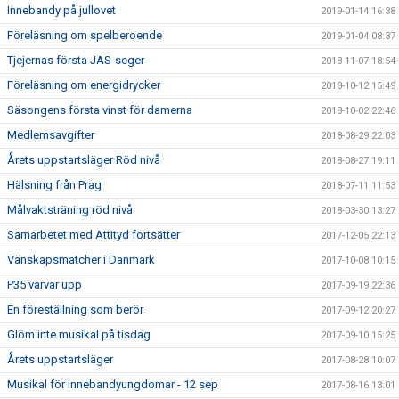
Innebandy på jullovet
2019-01-14 16:38
Föreläsning om spelberoende
2019-01-04 08:37
Tjejernas första JAS-seger
2018-11-07 18:54
Föreläsning om energidrycker
2018-10-12 15:49
Säsongens första vinst för damerna
2018-10-02 22:46
Medlemsavgifter
2018-08-29 22:03
Årets uppstartsläger Röd nivå
2018-08-27 19:11
Hälsning från Prag
2018-07-11 11:53
Målvaktsträning röd nivå
2018-03-30 13:27
Samarbetet med Attityd fortsätter
2017-12-05 22:13
Vänskapsmatcher i Danmark
2017-10-08 10:15
P35 varvar upp
2017-09-19 22:36
En föreställning som berör
2017-09-12 20:27
Glöm inte musikal på tisdag
2017-09-10 15:25
Årets uppstartsläger
2017-08-28 10:07
Musikal för innebandyungdomar - 12 sep
2017-08-16 13:01