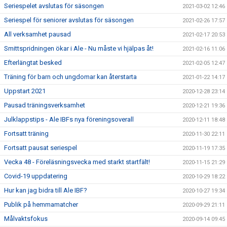
Seriespelet avslutas för säsongen
2021-03-02 12:46
Seriespel för seniorer avslutas för säsongen
2021-02-26 17:57
All verksamhet pausad
2021-02-17 20:53
Smittspridningen ökar i Ale - Nu måste vi hjälpas åt!
2021-02-16 11:06
Efterlängtat besked
2021-02-05 12:47
Träning för barn och ungdomar kan återstarta
2021-01-22 14:17
Uppstart 2021
2020-12-28 23:14
Pausad träningsverksamhet
2020-12-21 19:36
Julklappstips - Ale IBFs nya föreningsoverall
2020-12-11 18:48
Fortsatt träning
2020-11-30 22:11
Fortsatt pausat seriespel
2020-11-19 17:35
Vecka 48 - Föreläsningsvecka med starkt startfält!
2020-11-15 21:29
Covid-19 uppdatering
2020-10-29 18:22
Hur kan jag bidra till Ale IBF?
2020-10-27 19:34
Publik på hemmamatcher
2020-09-29 21:11
Målvaktsfokus
2020-09-14 09:45