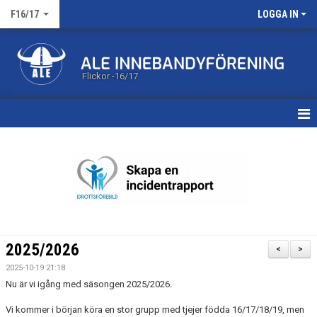
F16/17
LOGGA IN
Flickor -16/17
HEM
KALENDER
MATCHER
TRUPPEN
2025/2026
<
>
BILDGALLERI
2025-10-19 21:18
Nu är vi igång med säsongen 2025/2026.
DOKUMENT
Vi kommer i början köra en stor grupp med tjejer födda 16/17/18/19, men