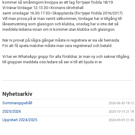
kommer så småningom knoppa av ett lag för tjejer födda 18/19.
NYHETSARKIV
Vi tränar lördagar 12-13.30 i Kronans idrottshall.
samt onsdagar 16.30-17.30 i Skepplanda (för tjejer födda 2016/2017)
Vill man prova på är man varmt välkommen, lördagar har vi tillgång till
låneutrustning som glasögon och klubba, onsdag har vi inte det så
meddela ledarna innan om ni kommer utan klubba och glasögon.
När ni provat på några gånger måste ni registrera er via vår hemsida.
För att få spela matcher måste man vara registrerad och betald.
Vi har en WhatsApp grupp för alla föräldrar, är man ny och saknar tillgång
till gruppen meddela oss ledare så ser vi till att bjuda in er.
Nyhetsarkiv
Sommaruppehåll
2026-06-30 18:12
2025/2026
2025-10-19 21:18
Uppstart 2024/2025
2024-09-09 21:40