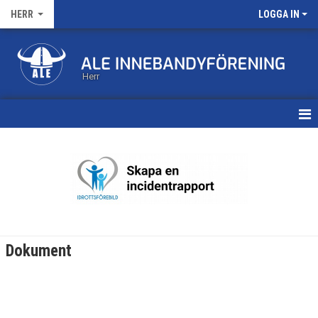
HERR
LOGGA IN
Herr
HEM
KALENDER
MATCHER
TRUPPEN
Dokument
BILDGALLERI
DOKUMENT