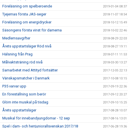
Föreläsning om spelberoende
2019-01-04 08:37
Tjejernas första JAS-seger
2018-11-07 18:54
Föreläsning om energidrycker
2018-10-12 15:49
Säsongens första vinst för damerna
2018-10-02 22:46
Medlemsavgifter
2018-08-29 22:03
Årets uppstartsläger Röd nivå
2018-08-27 19:11
Hälsning från Prag
2018-07-11 11:53
Målvaktsträning röd nivå
2018-03-30 13:27
Samarbetet med Attityd fortsätter
2017-12-05 22:13
Vänskapsmatcher i Danmark
2017-10-08 10:15
P35 varvar upp
2017-09-19 22:36
En föreställning som berör
2017-09-12 20:27
Glöm inte musikal på tisdag
2017-09-10 15:25
Årets uppstartsläger
2017-08-28 10:07
Musikal för innebandyungdomar - 12 sep
2017-08-16 13:01
Spel i dam- och herrjuniorallsvenskan 2017/18
2017-06-28 19:36