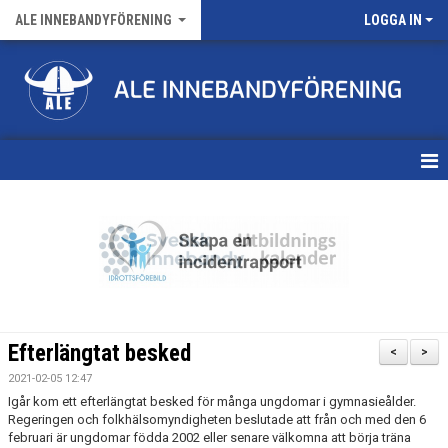
ALE INNEBANDYFÖRENING
LOGGA IN
HEM
VÅRA LAG
FÖRENINGENS MATCHER
KALENDER
Efterlängtat besked
<
>
NYHETSARKIV
2021-02-05 12:47
Igår kom ett efterlängtat besked för många ungdomar i gymnasieålder.
MEDLEMSKAP
Regeringen och folkhälsomyndigheten beslutade att från och med den 6
februari är ungdomar födda 2002 eller senare välkomna att börja träna