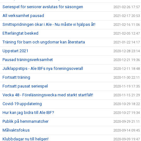
Seriespel för seniorer avslutas för säsongen
2021-02-26 17:57
All verksamhet pausad
2021-02-17 20:53
Smittspridningen ökar i Ale - Nu måste vi hjälpas åt!
2021-02-16 11:06
Efterlängtat besked
2021-02-05 12:47
Träning för barn och ungdomar kan återstarta
2021-01-22 14:17
Uppstart 2021
2020-12-28 23:14
Pausad träningsverksamhet
2020-12-21 19:36
Julklappstips - Ale IBFs nya föreningsoverall
2020-12-11 18:48
Fortsatt träning
2020-11-30 22:11
Fortsatt pausat seriespel
2020-11-19 17:35
Vecka 48 - Föreläsningsvecka med starkt startfält!
2020-11-15 21:29
Covid-19 uppdatering
2020-10-29 18:22
Hur kan jag bidra till Ale IBF?
2020-10-27 19:34
Publik på hemmamatcher
2020-09-29 21:11
Målvaktsfokus
2020-09-14 09:45
Klubbdagar nu till helgen!
2020-09-09 19:47