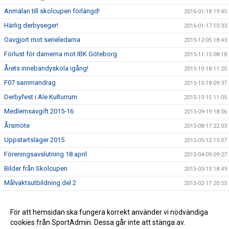
Anmälan till skolcupen förlängd!
2016-01-18 19:45
Härlig derbyseger!
2016-01-17 10:33
Oavgjort mot serieledarna
2015-12-05 18:43
Förlust för damerna mot IBK Göteborg
2015-11-15 08:18
Årets innebandyskola igång!
2015-10-18 11:25
F07 sammandrag
2015-10-18 09:37
Derbyfest i Ale Kulturrum
2015-10-15 11:05
Medlemsavgift 2015-16
2015-09-19 18:06
Årsmöte
2015-08-17 22:03
Uppstartsläger 2015
2015-05-12 15:07
Föreningsavslutning 18 april
2015-04-09 09:27
Bilder från Skolcupen
2015-03-13 18:49
Målvaktsutbildning del 2
2015-02-17 20:55
Dags för Ale El Skolcup 2015
2015-02-12 10:13
Ale IBF under VM
För att hemsidan ska fungera korrekt använder vi nödvändiga
2015-01-07 22:33
cookies från SportAdmin. Dessa går inte att stänga av.
Rapport från de röda tröjorna
2014-12-14 16:10