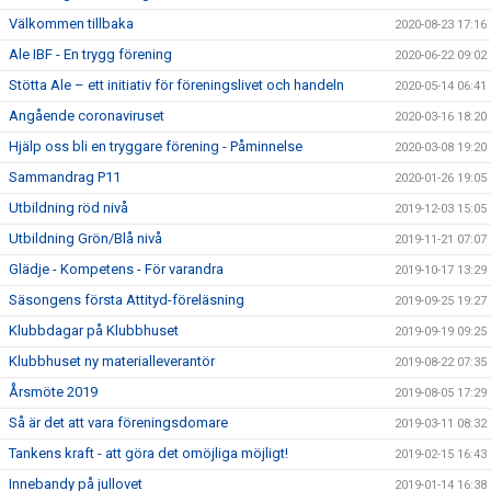
Välkommen tillbaka
2020-08-23 17:16
Ale IBF - En trygg förening
2020-06-22 09:02
Stötta Ale – ett initiativ för föreningslivet och handeln
2020-05-14 06:41
Angående coronaviruset
2020-03-16 18:20
Hjälp oss bli en tryggare förening - Påminnelse
2020-03-08 19:20
Sammandrag P11
2020-01-26 19:05
Utbildning röd nivå
2019-12-03 15:05
Utbildning Grön/Blå nivå
2019-11-21 07:07
Glädje - Kompetens - För varandra
2019-10-17 13:29
Säsongens första Attityd-föreläsning
2019-09-25 19:27
Klubbdagar på Klubbhuset
2019-09-19 09:25
Klubbhuset ny materialleverantör
2019-08-22 07:35
Årsmöte 2019
2019-08-05 17:29
Så är det att vara föreningsdomare
2019-03-11 08:32
Tankens kraft - att göra det omöjliga möjligt!
2019-02-15 16:43
Innebandy på jullovet
2019-01-14 16:38