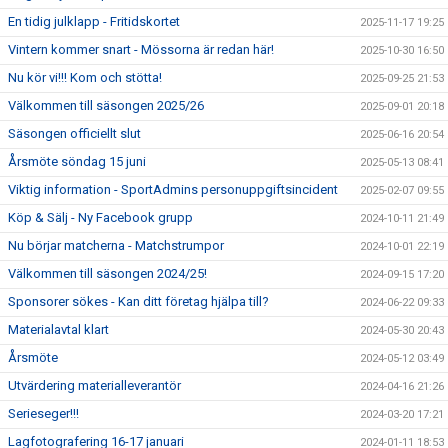
En tidig julklapp - Fritidskortet
2025-11-17 19:25
Vintern kommer snart - Mössorna är redan här!
2025-10-30 16:50
Nu kör vi!!! Kom och stötta!
2025-09-25 21:53
Välkommen till säsongen 2025/26
2025-09-01 20:18
Säsongen officiellt slut
2025-06-16 20:54
Årsmöte söndag 15 juni
2025-05-13 08:41
Viktig information - SportAdmins personuppgiftsincident
2025-02-07 09:55
Köp & Sälj - Ny Facebook grupp
2024-10-11 21:49
Nu börjar matcherna - Matchstrumpor
2024-10-01 22:19
Välkommen till säsongen 2024/25!
2024-09-15 17:20
Sponsorer sökes - Kan ditt företag hjälpa till?
2024-06-22 09:33
Materialavtal klart
2024-05-30 20:43
Årsmöte
2024-05-12 03:49
Utvärdering materialleverantör
2024-04-16 21:26
Serieseger!!!
2024-03-20 17:21
Lagfotografering 16-17 januari
2024-01-11 18:53