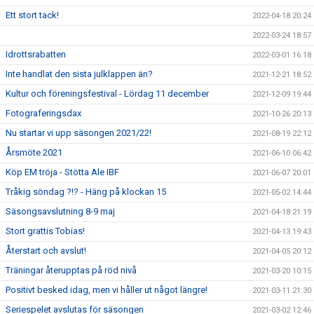
Ett stort tack!
2022-04-18 20:24
2022-03-24 18:57
Idrottsrabatten
2022-03-01 16:18
Inte handlat den sista julklappen än?
2021-12-21 18:52
Kultur och föreningsfestival - Lördag 11 december
2021-12-09 19:44
Fotograferingsdax
2021-10-26 20:13
Nu startar vi upp säsongen 2021/22!
2021-08-19 22:12
Årsmöte 2021
2021-06-10 06:42
Köp EM tröja - Stötta Ale IBF
2021-06-07 20:01
Tråkig söndag ?!? - Häng på klockan 15
2021-05-02 14:44
Säsongsavslutning 8-9 maj
2021-04-18 21:19
Stort grattis Tobias!
2021-04-13 19:43
Återstart och avslut!
2021-04-05 20:12
Träningar återupptas på röd nivå
2021-03-20 10:15
Positivt besked idag, men vi håller ut något längre!
2021-03-11 21:30
Seriespelet avslutas för säsongen
2021-03-02 12:46