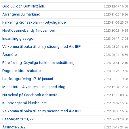
God Jul och Gott Nytt år!!!
2023-12-17 16:08
Älvängens Julmarknad
2023-11-20 19:26
Parkering Kronaskolan - Förtydligande
2023-11-08 23:09
Höstlovsinnebandy 1 november
2023-10-23 19:55
Insamling glasögon
2023-09-17 17:04
Välkomna tillbaka till en ny säsong med Ale IBF!
2023-08-27 16:19
Årsmöte
2023-06-17 18:39
Föreläsning: Osynliga funktionsnedsättningar
2023-03-31 12:10
Dags för idrottsrabatten!
2023-02-28 19:55
Lagfotografering 17-18 januari
2023-01-10 19:28
Missa inte - Älvängen julmarknad idag
2022-12-04 12:33
Nu också på Facebook och Insta
2022-11-19 00:06
Klubbdagar på klubbhuset
2022-09-07 15:36
Välkomna tillbaka till en ny säsong med Ale IBF!
2022-08-30 16:56
Säsongen 2021/22
2022-06-21 19:00
Årsmöte 2022
2022-05-19 21:26