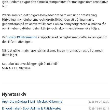
igen. Ledarna avgör den aktuella startpunkten för träningar inom respektive
lag.
Precis som vid det tidigare beskedet om barn och ungdomsträning
förtydligar myndigheterna och idrottsförbunden att träning måste
genomföras på ett ansvarsfullt sätt. Folkhälsomyndighetens allmänna råd
och innebandyförbundets riktlinjer och rekommendationer ska följas.
Vår
Covid-19 information
är uppdaterad i enlighet med detta så läs igenom
den information igen.
När det gäller matchspel så har vi ännu ingen information att gå ut med i
detta läget.
Superkul att utvecklingen går åt rätt håll!
Mvh Ale IBF Styrelse
Nyhetsarkiv
Årsmöte måndag 8 juni - Mycket välkomna
2026-05-04 20:30
En god nyhet - SportAdmin & Fritidskortet
2025-12-18 22:14