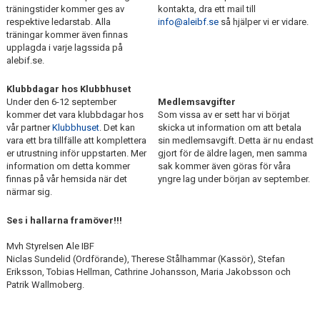
träningstider kommer ges av
kontakta, dra ett mail till
respektive ledarstab. Alla
info@aleibf.se
så hjälper vi er vidare.
träningar kommer även finnas
upplagda i varje lagssida på
alebif.se.
Klubbdagar hos Klubbhuset
Under den 6-12 september
Medlemsavgifter
kommer det vara klubbdagar hos
Som vissa av er sett har vi börjat
vår partner
Klubbhuset
. Det kan
skicka ut information om att betala
vara ett bra tillfälle att komplettera
sin medlemsavgift. Detta är nu endast
er utrustning inför uppstarten. Mer
gjort för de äldre lagen, men samma
information om detta kommer
sak kommer även göras för våra
finnas på vår hemsida när det
yngre lag under början av september.
närmar sig.
Ses i hallarna framöver!!!
Mvh Styrelsen Ale IBF
Niclas Sundelid (Ordförande), Therese Stålhammar (Kassör), Stefan
Eriksson, Tobias Hellman, Cathrine Johansson, Maria Jakobsson och
Patrik Wallmoberg.