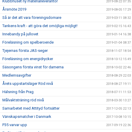
Klubbhuset ny materialleverantör
2019-08-22 07:35
Årsmöte 2019
2019-08-05 17:29
Så är det att vara föreningsdomare
2019-03-11 08:32
Tankens kraft - att göra det omöjliga möjligt!
2019-02-15 16:43
Innebandy på jullovet
2019-01-14 16:38
Föreläsning om spelberoende
2019-01-04 08:37
Tjejernas första JAS-seger
2018-11-07 18:54
Föreläsning om energidrycker
2018-10-12 15:49
Säsongens första vinst för damerna
2018-10-02 22:46
Medlemsavgifter
2018-08-29 22:03
Årets uppstartsläger Röd nivå
2018-08-27 19:11
Hälsning från Prag
2018-07-11 11:53
Målvaktsträning röd nivå
2018-03-30 13:27
Samarbetet med Attityd fortsätter
2017-12-05 22:13
Vänskapsmatcher i Danmark
2017-10-08 10:15
P35 varvar upp
2017-09-19 22:36