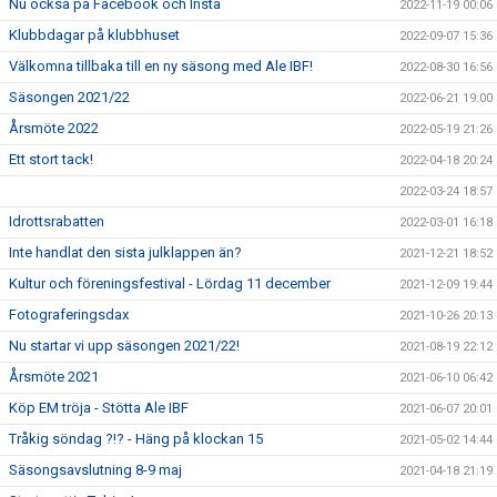
Nu också på Facebook och Insta
2022-11-19 00:06
Klubbdagar på klubbhuset
2022-09-07 15:36
Välkomna tillbaka till en ny säsong med Ale IBF!
2022-08-30 16:56
Säsongen 2021/22
2022-06-21 19:00
Årsmöte 2022
2022-05-19 21:26
Ett stort tack!
2022-04-18 20:24
2022-03-24 18:57
Idrottsrabatten
2022-03-01 16:18
Inte handlat den sista julklappen än?
2021-12-21 18:52
Kultur och föreningsfestival - Lördag 11 december
2021-12-09 19:44
Fotograferingsdax
2021-10-26 20:13
Nu startar vi upp säsongen 2021/22!
2021-08-19 22:12
Årsmöte 2021
2021-06-10 06:42
Köp EM tröja - Stötta Ale IBF
2021-06-07 20:01
Tråkig söndag ?!? - Häng på klockan 15
2021-05-02 14:44
Säsongsavslutning 8-9 maj
2021-04-18 21:19