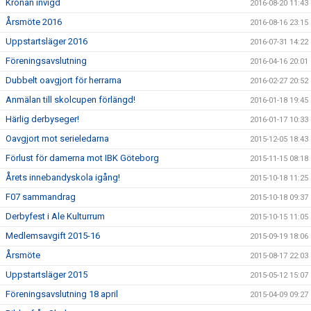
Kronan invigd
2016-08-20 11:43
Årsmöte 2016
2016-08-16 23:15
Uppstartsläger 2016
2016-07-31 14:22
Föreningsavslutning
2016-04-16 20:01
Dubbelt oavgjort för herrarna
2016-02-27 20:52
Anmälan till skolcupen förlängd!
2016-01-18 19:45
Härlig derbyseger!
2016-01-17 10:33
Oavgjort mot serieledarna
2015-12-05 18:43
Förlust för damerna mot IBK Göteborg
2015-11-15 08:18
Årets innebandyskola igång!
2015-10-18 11:25
F07 sammandrag
2015-10-18 09:37
Derbyfest i Ale Kulturrum
2015-10-15 11:05
Medlemsavgift 2015-16
2015-09-19 18:06
Årsmöte
2015-08-17 22:03
Uppstartsläger 2015
2015-05-12 15:07
Föreningsavslutning 18 april
2015-04-09 09:27