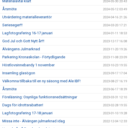
Materialavtal klart
2024-05-30 20:43
Årsmöte
2024-05-12 03:49
Utvärdering materialleverantör
2024-04-16 21:26
Serieseger!!!
2024-03-20 17:21
Lagfotografering 16-17 januari
2024-01-11 18:53
God Jul och Gott Nytt år!!!
2023-12-17 16:08
Älvängens Julmarknad
2023-11-20 19:26
Parkering Kronaskolan - Förtydligande
2023-11-08 23:09
Höstlovsinnebandy 1 november
2023-10-23 19:55
Insamling glasögon
2023-09-17 17:04
Välkomna tillbaka till en ny säsong med Ale IBF!
2023-08-27 16:19
Årsmöte
2023-06-17 18:39
Föreläsning: Osynliga funktionsnedsättningar
2023-03-31 12:10
Dags för idrottsrabatten!
2023-02-28 19:55
Lagfotografering 17-18 januari
2023-01-10 19:28
Missa inte - Älvängen julmarknad idag
2022-12-04 12:33