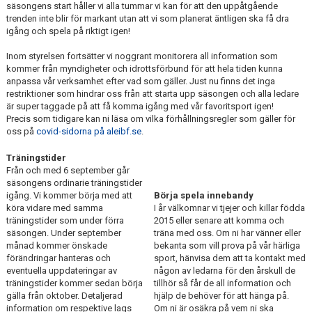
säsongens start håller vi alla tummar vi kan för att den uppåtgående
trenden inte blir för markant utan att vi som planerat äntligen ska få dra
igång och spela på riktigt igen!
Inom styrelsen fortsätter vi noggrant monitorera all information som
kommer från myndigheter och idrottsförbund för att hela tiden kunna
anpassa vår verksamhet efter vad som gäller. Just nu finns det inga
restriktioner som hindrar oss från att starta upp säsongen och alla ledare
är super taggade på att få komma igång med vår favoritsport igen!
Precis som tidigare kan ni läsa om vilka förhållningsregler som gäller för
oss på
covid-sidorna på aleibf.se
.
Träningstider
Från och med 6 september går
säsongens ordinarie träningstider
igång. Vi kommer börja med att
Börja spela innebandy
köra vidare med samma
I år välkomnar vi tjejer och killar födda
träningstider som under förra
2015 eller senare att komma och
säsongen. Under september
träna med oss. Om ni har vänner eller
månad kommer önskade
bekanta som vill prova på vår härliga
förändringar hanteras och
sport, hänvisa dem att ta kontakt med
eventuella uppdateringar av
någon av ledarna för den årskull de
träningstider kommer sedan börja
tillhör så får de all information och
gälla från oktober. Detaljerad
hjälp de behöver för att hänga på.
information om respektive lags
Om ni är osäkra på vem ni ska