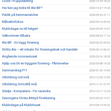
Covid-19 uppdatering
2020-10-29 18:22
Hur kan jag bidra till Ale IBF?
2020-10-27 19:34
Publik på hemmamatcher
2020-09-29 21:11
Målvaktsfokus
2020-09-14 09:45
Klubbdagar nu till helgen!
2020-09-09 19:47
Välkommen tillbaka
2020-08-23 17:16
Ale IBF - En trygg förening
2020-06-22 09:02
Stötta Ale – ett initiativ för föreningslivet och handeln
2020-05-14 06:41
Angående coronaviruset
2020-03-16 18:20
Hjälp oss bli en tryggare förening - Påminnelse
2020-03-08 19:20
Sammandrag P11
2020-01-26 19:05
Utbildning röd nivå
2019-12-03 15:05
Utbildning Grön/Blå nivå
2019-11-21 07:07
Glädje - Kompetens - För varandra
2019-10-17 13:29
Säsongens första Attityd-föreläsning
2019-09-25 19:27
Klubbdagar på Klubbhuset
2019-09-19 09:25