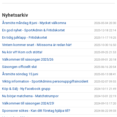
Nyhetsarkiv
Årsmöte måndag 8 juni - Mycket välkomna
2026-05-04 20:30
En god nyhet - SportAdmin & Fritidskortet
2025-12-18 22:14
En tidig julklapp - Fritidskortet
2025-11-17 19:25
Vintern kommer snart - Mössorna är redan här!
2025-10-30 16:50
Nu kör vi!!! Kom och stötta!
2025-09-25 21:53
Välkommen till säsongen 2025/26
2025-09-01 20:18
Säsongen officiellt slut
2025-06-16 20:54
Årsmöte söndag 15 juni
2025-05-13 08:41
Viktig information - SportAdmins personuppgiftsincident
2025-02-07 09:55
Köp & Sälj - Ny Facebook grupp
2024-10-11 21:49
Nu börjar matcherna - Matchstrumpor
2024-10-01 22:19
Välkommen till säsongen 2024/25!
2024-09-15 17:20
Sponsorer sökes - Kan ditt företag hjälpa till?
2024-06-22 09:33