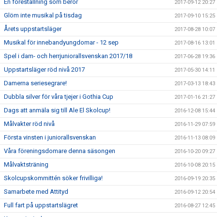
En föreställning som berör
2017-09-12 20:27
Glöm inte musikal på tisdag
2017-09-10 15:25
Årets uppstartsläger
2017-08-28 10:07
Musikal för innebandyungdomar - 12 sep
2017-08-16 13:01
Spel i dam- och herrjuniorallsvenskan 2017/18
2017-06-28 19:36
Uppstartsläger röd nivå 2017
2017-05-30 14:11
Damerna seriesegrare!
2017-03-13 18:43
Dubbla silver för våra tjejer i Gothia Cup
2017-01-16 21:27
Dags att anmäla sig till Ale El Skolcup!
2016-12-08 15:44
Målvakter röd nivå
2016-11-29 07:59
Första vinsten i juniorallsvenskan
2016-11-13 08:09
Våra föreningsdomare denna säsongen
2016-10-20 09:27
Målvaktsträning
2016-10-08 20:15
Skolcupskommittén söker frivilliga!
2016-09-19 20:35
Samarbete med Attityd
2016-09-12 20:54
Full fart på uppstartslägret
2016-08-27 12:45