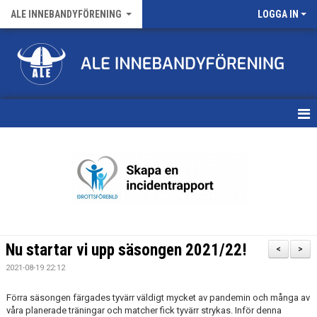
ALE INNEBANDYFÖRENING
LOGGA IN
HEM
VÅRA LAG
FÖRENINGENS MATCHER
KALENDER
Nu startar vi upp säsongen 2021/22!
<
>
NYHETSARKIV
2021-08-19 22:12
MEDLEMSKAP
Förra säsongen färgades tyvärr väldigt mycket av pandemin och många av
våra planerade träningar och matcher fick tyvärr strykas. Inför denna