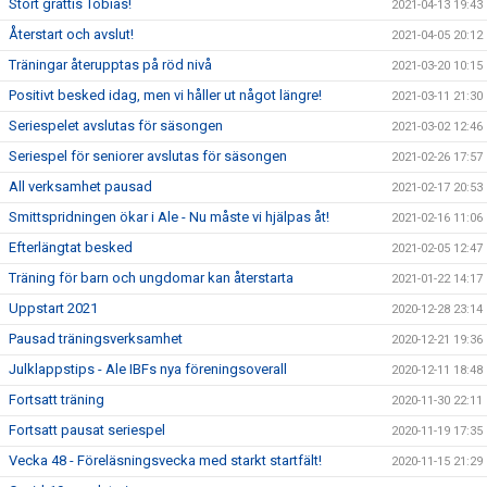
Stort grattis Tobias!
2021-04-13 19:43
Återstart och avslut!
2021-04-05 20:12
Träningar återupptas på röd nivå
2021-03-20 10:15
Positivt besked idag, men vi håller ut något längre!
2021-03-11 21:30
Seriespelet avslutas för säsongen
2021-03-02 12:46
Seriespel för seniorer avslutas för säsongen
2021-02-26 17:57
All verksamhet pausad
2021-02-17 20:53
Smittspridningen ökar i Ale - Nu måste vi hjälpas åt!
2021-02-16 11:06
Efterlängtat besked
2021-02-05 12:47
Träning för barn och ungdomar kan återstarta
2021-01-22 14:17
Uppstart 2021
2020-12-28 23:14
Pausad träningsverksamhet
2020-12-21 19:36
Julklappstips - Ale IBFs nya föreningsoverall
2020-12-11 18:48
Fortsatt träning
2020-11-30 22:11
Fortsatt pausat seriespel
2020-11-19 17:35
Vecka 48 - Föreläsningsvecka med starkt startfält!
2020-11-15 21:29