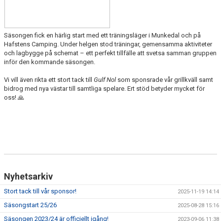
Säsongen fick en härlig start med ett träningsläger i Munkedal och på
Hafstens Camping. Under helgen stod träningar, gemensamma aktiviteter
och lagbygge på schemat – ett perfekt tillfälle att svetsa samman gruppen
inför den kommande säsongen.
Vi vill även rikta ett stort tack till
Gulf Nol
som sponsrade vår grillkväll samt
bidrog med nya västar till samtliga spelare. Ert stöd betyder mycket för
oss! 🙏
Nyhetsarkiv
Stort tack till vår sponsor!
2025-11-19 14:14
Säsongstart 25/26
2025-08-28 15:16
Säsongen 2023/24 är officiellt igång!
2023-09-06 11:38