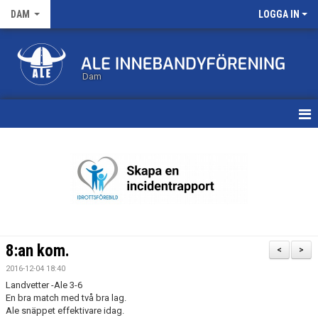
DAM
LOGGA IN
Dam
HEM
TRUPPEN
KALENDER
MATCHER
8:an kom.
<
>
NYHETSARKIV
2016-12-04 18:40
Landvetter -Ale 3-6
En bra match med två bra lag.
Ale snäppet effektivare idag.