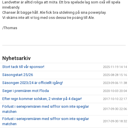
Landvetter är alltid roliga att möta. Ett bra spelade lag som oxå vill spela
innebandy.
Chanser åt bägge håll. Ale fick bra utdelning på sina powerplay.
Vi skäms inte att vi tog med oss dessa tre poäng till Ale.
/Thomas
Nyhetsarkiv
Stort tack till vår sponsor!
2025-11-19 14:14
Säsongstart 25/26
2025-08-28 15:16
Säsongen 2023/24 är officiellt igång!
2023-09-06 11:38
Seger i premiären mot Floda
2020-10-03 20:04
Efter regn kommer solsken, 2 vinster på 4 dagar!
2017-10-10 22:17
Förlust i seriepremiären med siffror som inte speglar
2017-09-30 22:06
matchen
Förlust i seriepremiären med siffror som inte speglar
2017-09-30 18:32
matchen