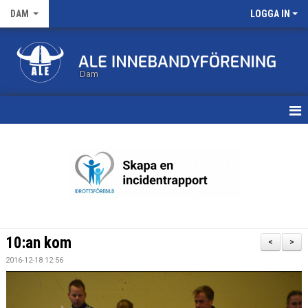
DAM
LOGGA IN
Dam
HEM
TRUPPEN
KALENDER
MATCHER
10:an kom
<
>
NYHETSARKIV
2016-12-18 12:56