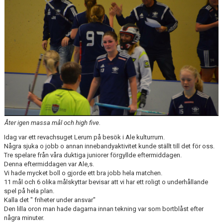
Åter igen massa mål och high five.
Idag var ett revachsuget Lerum på besök i Ale kulturrum.
Några sjuka o jobb o annan innebandyaktivitet kunde ställt till det för oss.
Tre spelare från våra duktiga juniorer förgyllde eftermiddagen.
Denna eftermiddagen var Ale,s.
Vi hade mycket boll o gjorde ett bra jobb hela matchen.
11 mål och 6 olika målskyttar bevisar att vi har ett roligt o underhållande
spel på hela plan.
Kalla det " friheter under ansvar"
Den lilla oron man hade dagarna innan tekning var som bortblåst efter
några minuter.