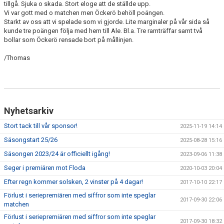
tillgå. Sjuka o skada. Stort eloge att de ställde upp.
Vi var gott med o matchen men Öckerö behöll poängen.
Starkt av oss att vi spelade som vi gjorde. Lite marginaler på vår sida så
kunde tre poängen följa med hem till Ale. Bl.a. Tre ramträffar samt två
bollar som Öckerö rensade bort på mållinjen.
/Thomas
Nyhetsarkiv
Stort tack till vår sponsor!
2025-11-19 14:14
Säsongstart 25/26
2025-08-28 15:16
Säsongen 2023/24 är officiellt igång!
2023-09-06 11:38
Seger i premiären mot Floda
2020-10-03 20:04
Efter regn kommer solsken, 2 vinster på 4 dagar!
2017-10-10 22:17
Förlust i seriepremiären med siffror som inte speglar
2017-09-30 22:06
matchen
Förlust i seriepremiären med siffror som inte speglar
2017-09-30 18:32