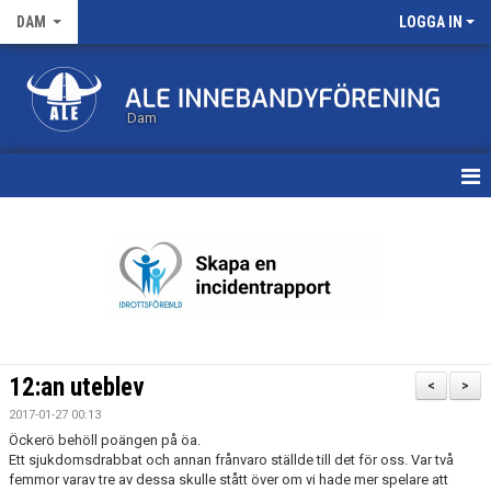
DAM
LOGGA IN
Dam
HEM
TRUPPEN
KALENDER
MATCHER
12:an uteblev
<
>
NYHETSARKIV
2017-01-27 00:13
Öckerö behöll poängen på öa.
Ett sjukdomsdrabbat och annan frånvaro ställde till det för oss. Var två
femmor varav tre av dessa skulle stått över om vi hade mer spelare att