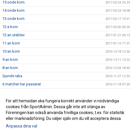
15:onde kom.
2017-02-24 23:23
14:onde kom
2017-02-23 18:58
13:onde kom
2017-02-17 19:51
12:e kom
2017-02-06 00:20
12:an uteblev
2017-01-27 00:13
11:an kom
2017-01-15 17:31
10:an kom
2016-12-18 12:56
9:an kom
2016-12-11 13:22
8:an kom.
2016-12-04 18:40
Sjunde raka
2016-11-27 12:55
6 matcher har passerat
2016-11-18 07:50
5 matcher har passerat
2016-11-14 07:59
4 matcher har passerat
För att hemsidan ska fungera korrekt använder vi nödvändiga
2016-10-29 16:41
cookies från SportAdmin. Dessa går inte att stänga av.
Miljöombyte??
2016-03-20 16:55
Föreningen kan också använda frivilliga cookies, t.ex. för statistik
eller marknadsföring. Du väljer själv om du vill acceptera dessa.
Anpassa dina val