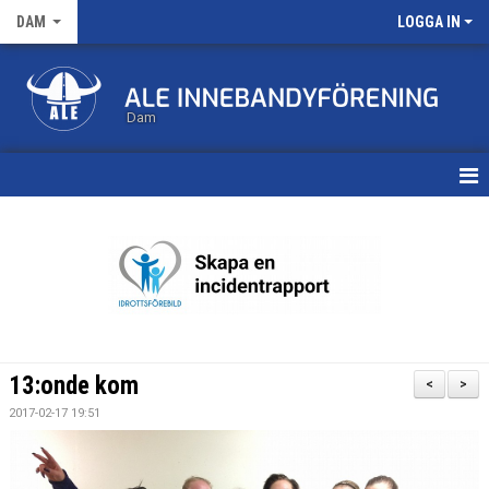
DAM
LOGGA IN
Dam
HEM
TRUPPEN
KALENDER
MATCHER
13:onde kom
<
>
NYHETSARKIV
2017-02-17 19:51