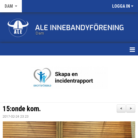
DAM
LOGGA IN
Dam
HEM
TRUPPEN
KALENDER
MATCHER
15:onde kom.
<
>
NYHETSARKIV
2017-02-24 23:23