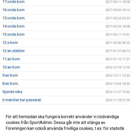
17:onde kom
2017-03-11 18:58
16:onde kom
2017-03-05 18:14
15:onde kom.
2017-02-24 23:23
14:onde kom
2017-02-23 18:58
13:onde kom
2017-02-17 19:51
12:e kom
2017-02-06 00:20
12:an uteblev
2017-01-27 00:13
11:an kom
2017-01-15 17:31
10:an kom
2016-12-18 12:56
9:an kom
2016-12-11 13:22
8:an kom.
2016-12-04 18:40
Sjunde raka
2016-11-27 12:55
6 matcher har passerat
2016-11-18 07:50
5 matcher har passerat
2016-11-14 07:59
4 matcher har passerat
För att hemsidan ska fungera korrekt använder vi nödvändiga
2016-10-29 16:41
cookies från SportAdmin. Dessa går inte att stänga av.
Miljöombyte??
2016-03-20 16:55
Föreningen kan också använda frivilliga cookies, t.ex. för statistik