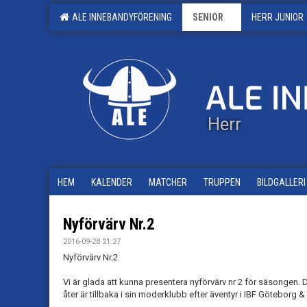
ALE INNEBANDYFÖRENING
SENIOR
HERR JUNIOR
Herr
HEM
KALENDER
MATCHER
TRUPPEN
BILDGALLERI
Nyförvärv Nr.2
2016-09-28 21:27
Nyförvärv Nr.2
Vi är glada att kunna presentera nyförvärv nr 2 för säsongen. 
åter är tillbaka i sin moderklubb efter äventyr i IBF Göteborg &