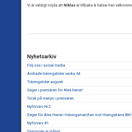
Vi är väldigt nöjda att
Niklas
är tillbaka & hälsar han välkommen
Nyhetsarkiv
Följ oss i social media
Ändrade träningstider vecka 44
Träningstider augusti
Seger i premiären för Ales herrar!
Torsk på menyn i premiären.
Nyförvärv Nr.2
Seger för Ales Herrar i träningsmatchen mot Hisingskärra IBK!
Nyförvärv #1
Säsongen är Igång!