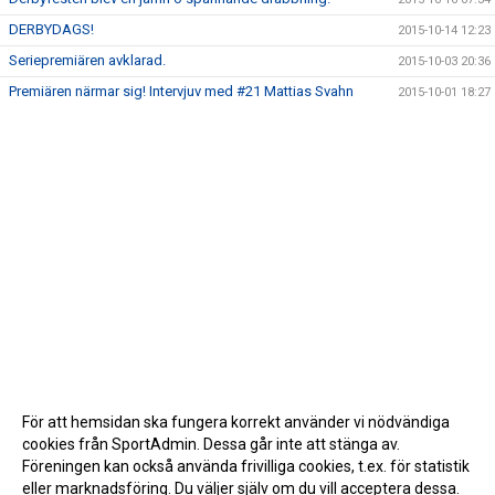
DERBYDAGS!
2015-10-14 12:23
Seriepremiären avklarad.
2015-10-03 20:36
Premiären närmar sig! Intervjuv med #21 Mattias Svahn
2015-10-01 18:27
För att hemsidan ska fungera korrekt använder vi nödvändiga
cookies från SportAdmin. Dessa går inte att stänga av.
Föreningen kan också använda frivilliga cookies, t.ex. för statistik
eller marknadsföring. Du väljer själv om du vill acceptera dessa.