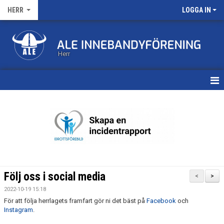
HERR
LOGGA IN
Herr
HEM
KALENDER
MATCHER
TRUPPEN
Följ oss i social media
<
>
BILDGALLERI
2022-10-19 15:18
För att följa herrlagets framfart gör ni det bäst på
Facebook
och
DOKUMENT
Instagram
.