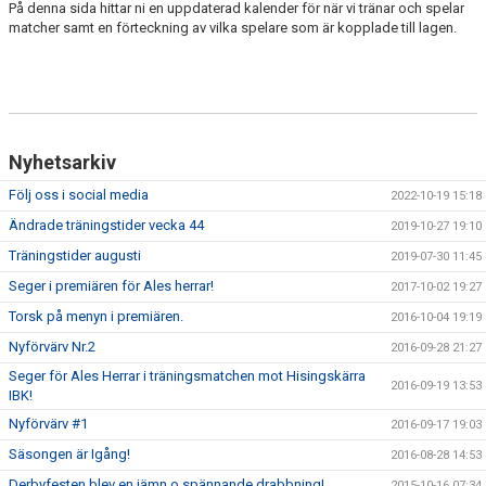
På denna sida hittar ni en uppdaterad kalender för när vi tränar och spelar
NYHETSARKIV
matcher samt en förteckning av vilka spelare som är kopplade till lagen.
Nyhetsarkiv
Följ oss i social media
2022-10-19 15:18
Ändrade träningstider vecka 44
2019-10-27 19:10
Träningstider augusti
2019-07-30 11:45
Seger i premiären för Ales herrar!
2017-10-02 19:27
Torsk på menyn i premiären.
2016-10-04 19:19
Nyförvärv Nr.2
2016-09-28 21:27
Seger för Ales Herrar i träningsmatchen mot Hisingskärra
2016-09-19 13:53
IBK!
Nyförvärv #1
2016-09-17 19:03
Säsongen är Igång!
2016-08-28 14:53
Derbyfesten blev en jämn o spännande drabbning!
2015-10-16 07:34