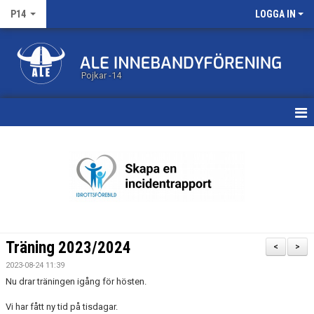
P14
LOGGA IN
Pojkar -14
HEM
KALENDER
MATCHER
TRUPPEN
Träning 2023/2024
<
>
BILDGALLERI
2023-08-24 11:39
Nu drar träningen igång för hösten.
DOKUMENT
Vi har fått ny tid på tisdagar.