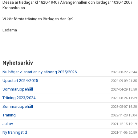
Dessa är tisdagar kl 1820-1940 i Älvängenhallen och lördagar 1030-1200 i
NYHETSARKIV
Kronaskolan.
Vi kör första träningen lördagen den 9/9.
Ledarna
Nyhetsarkiv
Nu börjar vi snart en ny säsong 2025/2026
2025-08-22 23:44
Uppstart 2024/2025
2024-09-09 21:35
Sommaruppehåll
2024-04-29 15:50
Träning 2023/2024
2023-08-24 11:39
Sommaruppehåll
2023-05-07 16:28
Träning
2022-11-28 15:04
Jullov
2021-12-15 19:19
Ny träningstid
2021-11-06 20:59