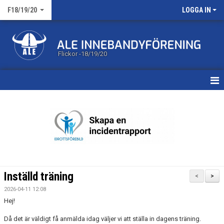
F18/19/20
LOGGA IN
Flickor -18/19/20
HEM
NYHETER
KALENDER
MATCHER
Inställd träning
<
>
TRUPPEN
2026-04-11 12:08
Hej!
BILDGALLERI
Då det är väldigt få anmälda idag väljer vi att ställa in dagens träning.