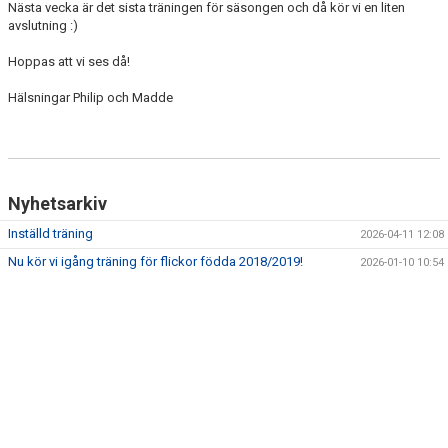
Nästa vecka är det sista träningen för säsongen och då kör vi en liten
DOKUMENT
avslutning :)
KONTAKT
Hoppas att vi ses då!
Hälsningar Philip och Madde
Nyhetsarkiv
Inställd träning
2026-04-11 12:08
Nu kör vi igång träning för flickor födda 2018/2019!
2026-01-10 10:54