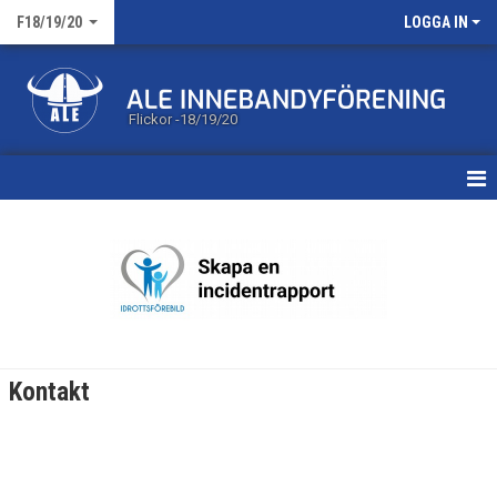
F18/19/20
LOGGA IN
Flickor -18/19/20
HEM
NYHETER
KALENDER
MATCHER
Kontakt
TRUPPEN
BILDGALLERI