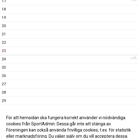
17
18
19
20
21
22
23
v.35
24
25
26
27
28
29
30
v.36
31
För att hemsidan ska fungera korrekt använder vi nödvändiga
cookies från SportAdmin. Dessa går inte att stänga av.
Föreningen kan också använda frivilliga cookies, t.ex. för statistik
eller marknadsföring. Du väljer själv om du vill acceptera dessa.