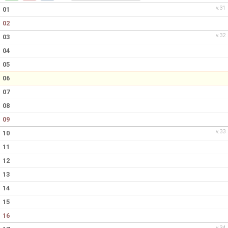
DOKUMENT
v.31
01
02
KONTAKT
v.32
03
04
05
06
07
08
09
v.33
10
11
12
13
14
15
16
v.34