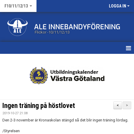
F10/11/12/13
LOGGA IN
Flickor -10/11/12/13
HEM
KALENDER
MATCHER
TRUPPEN
Ingen träning på höstlovet
<
>
BILDGALLERI
2019-10-27 21:08
Den 2-3 november är Kronaskolan stängd så det blir ingen träning lördag.
DOKUMENT
/Styrelsen