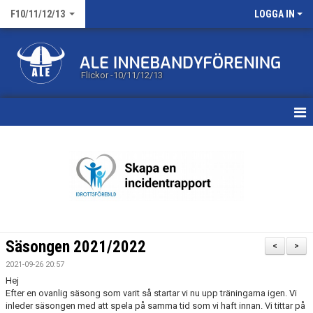
F10/11/12/13
LOGGA IN
Flickor -10/11/12/13
HEM
KALENDER
MATCHER
TRUPPEN
Säsongen 2021/2022
<
>
BILDGALLERI
2021-09-26 20:57
Hej
DOKUMENT
Efter en ovanlig säsong som varit så startar vi nu upp träningarna igen. Vi
inleder säsongen med att spela på samma tid som vi haft innan. Vi tittar på